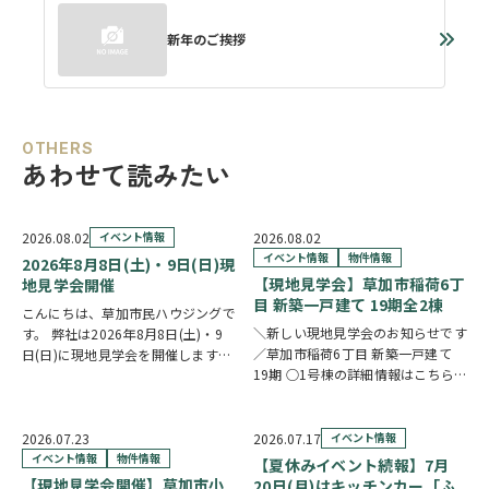
新年のご挨拶
OTHERS
あわせて読みたい
2026.08.02
イベント情報
2026.08.02
イベント情報
物件情報
2026年8月8日(土)・9日(日)現
【現地見学会】草加市稲荷6丁
地見学会開催
目 新築一戸建て 19期全2棟
こんにちは、草加市民ハウジングで
＼新しい現地見学会のお知らせです
す。 弊社は2026年8月8日(土)・9
／草加市稲荷6丁目 新築一戸建て
日(日)に現地見学会を開催します！
19期 ○1号棟の詳細情報はこちら
◎開催時間/10：00～17：00(※要
○2号棟の詳細情報はこちら
クリ
相談にて時間外対応可) 各現場ごと
ックで物件情報へリンク✓ 暮らしの
に専門のスタッフが待機しており、
中心となるLDKは、17帖以上のゆと
直接物件を見ながらご説明さ…
2026.07.23
2026.07.17
イベント情報
り空間。食洗機付きカウンターキッ
イベント情報
物件情報
【夏休みイベント続報】7月
チ…
【現地見学会開催】草加市小
20日(月)はキッチンカー「ふ