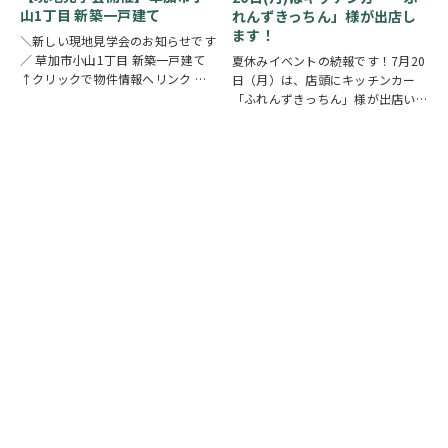
山1丁目 新築一戸建て
れんずきっちん」様が出店し
ます！
＼新しい現地見学会のお知らせです
／ 草加市小山1丁目 新築一戸建て
夏休みイベントの続報です！7月20
↑クリックで物件情報へリンク お
日（月）は、店頭にキッチンカー
すすめポイント ゆとりと安心を備
「ふれんずきっちん」様が出店いた
えた長期優良住宅。家族が集まる
します。 暑い季節にぴったりの冷
LDKは15帖以上の開放的な空間で
たいスイーツや、楽しいお菓子くじ
す。リビングの様子を見守りながら
をご用意しておりますので、ご家族
料理が作れる…
皆さまでぜひお立ち寄りください。
【販売メニュー…