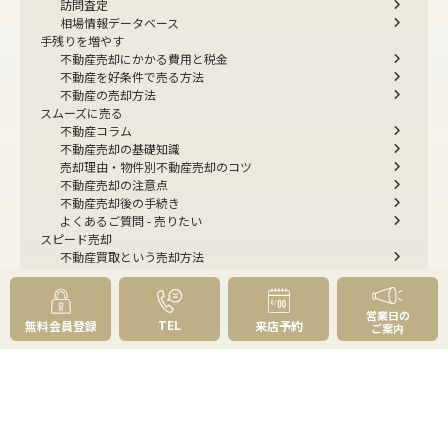
訪問査定
相場情報データベース
手残りを増やす
不動産売却にかかる費用と税金
不動産を好条件で売る方法
不動産の売却方法
スムーズに売る
不動産コラム
不動産売却の基礎知識
売却理由・物件別
不動産売却のコツ
不動産売却の注意点
不動産売却後の手続き
よくあるご質問 - 売りたい
スピード売却
不動産買取という売却方法
不動産のご売却お任せください
弊社が選ばれる理由
売却成功ストーリー40選
営業日の
TEL
無料会員登録
来店予約
ご案内
売却成約事例
お預かり物件掲載実例
無料実査定予約
住まいのお悩み別
会社案内