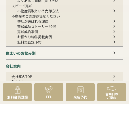
よくあるご質問 - 売りたい
スピード売却
不動産買取という売却方法
不動産のご売却お任せください
弊社が選ばれる理由
売却成功ストーリー40選
売却成約事例
お預かり物件掲載実例
無料実査定予約
住まいのお悩み別
会社案内
会社案内TOP
私たちについて
アクセス
受賞歴
営業日の
TEL
無料会員登録
来店予約
センチュリー21とは
ご案内
スタッフ紹介
お客様の声
成約事例
スタッフブログ
お知らせ
採用情報