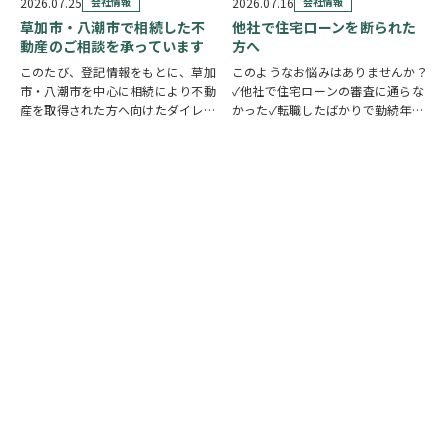
せて選べる4つの見学コースをご用
望の日程を選んで、必要事項を入力
2026.07.25
会社情報
2026.07.16
会社情報
意しています。 …
するだけで予約完了！ 「まずは相
草加市・八潮市で相続した不
他社で住宅ローンを断られた
談だけしたい」「気…
動産のご相談を承っています
方へ
このたび、登記情報をもとに、草加
このようなお悩みはありませんか？
市・八潮市を中心に相続により不動
✓他社で住宅ローンの審査に通らな
産を取得された方へ向けたダイレク
かった✓転職したばかりで勤続年数
トメールを発送いたしました。 相
が短い✓自営業・個人事業主のため
続したご実家や土地について、「こ
審査が不安✓車のローンやカードロ
のまま所有していてもいいの？」
ーンなど借入がある✓過去に返済の
「売却した方がいいのかわからな
遅れがあり心配している ひとつで
い」「空き家の管理や…
も当てはまる方…