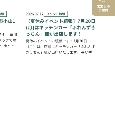
営業日の
ご案内
2026.07.17
情報
イベント情報
市小山1
【夏休みイベント続報】7月20日
(月)はキッチンカー「ふれんずき
っちん」様が出店します！
す／ 草加
リックで物
夏休みイベントの続報です！7月20日
ト ゆとり
（月）は、店頭にキッチンカー「ふれんず
家族が集ま
きっちん」様が出店いたします。 暑い季節
間です。リ
にぴったりの冷たいスイーツや、楽しいお
理が作れ
菓子くじをご用意しておりますので、ご家
族皆さまでぜひお立ち寄りください。 【販
売メニュー…