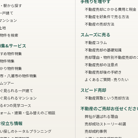
手残りを増やす
・駅から探す
不動産売却にかかる費用と税金
一戸建て
不動産を好条件で売る方法
マンション
不動産の売却方法
土地
スムーズに売る
物件を検索
不動産コラム
特集&サービス
不動産売却の基礎知識
すめ物件特集
売却理由・物件別
不動産売却の
物件特集
不動産売却の注意点
かり物件特集
不動産売却後の手続き
市・八潮市の物件特集
よくあるご質問 - 売りたい
ムツアー
スピード売却
ぐ見られる一戸建て
ぐ見られるマンション
不動産買取という売却方法
る4つの見学コース
不動産のご売却お任せくださ
ォーム・建築・住み替えのご相談
弊社が選ばれる理由
お役立ち情報
売却成功ストーリー40選
い探しのトータルプランニング
売却成約事例