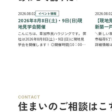
2026.08.02
2026.08.0
イベント情報
2026年8月8日(土)・9日(日)現
【現地
地見学会開催
新築一戸
こんにちは、草加市民ハウジングです。 弊
＼新しい
社は2026年8月8日(土)・9日(日)に現地見
市稲荷6丁
学会を開催します！ ◎開催時間/10：00～
詳細情報は
17：00(※要相談にて時間外対応可) 各現場
ちら
ク
ごとに専門のスタッフが待機しており、直
しの中心と
接物件を見ながらご説明さ…
空間。食
CONTACT
住まいのご相談はこ