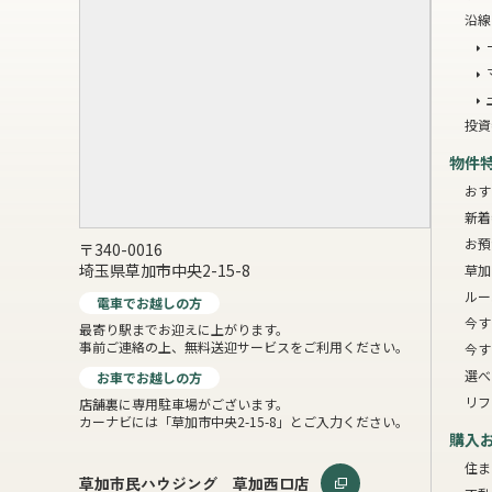
沿線
投資
物件
おす
新着
お預
〒340-0016
埼玉県草加市中央2-15-8
草加
ルー
電車でお越しの方
今す
最寄り駅までお迎えに上がります。
事前ご連絡の上、無料送迎サービスをご利用ください。
今す
選べ
お車でお越しの方
リフ
店舗裏に専用駐車場がございます。
カーナビには「草加市中央2-15-8」とご入力ください。
購入
住ま
草加市民ハウジング 草加西口店