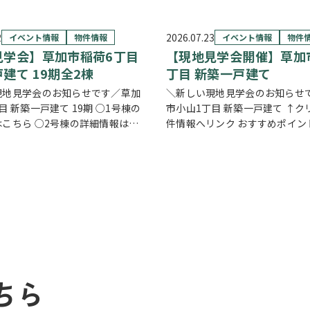
2
2026.07.23
イベント情報
物件情報
イベント情報
物件
見学会】草加市稲荷6丁目
【現地見学会開催】草加
建て 19期全2棟
丁目 新築一戸建て
現地見学会のお知らせです／草加
＼新しい現地見学会のお知らせで
目 新築一戸建て 19期 ○1号棟の
市小山1丁目 新築一戸建て ↑ク
こちら ○2号棟の詳細情報はこ
件情報へリンク おすすめポイン
リックで物件情報へリンク✓ 暮ら
と安心を備えた長期優良住宅。
なるLDKは、17帖以上のゆとり
るLDKは15帖以上の開放的な空
洗機付きカウンターキッチ…
ビングの様子を見守りながら料
る…
ちら