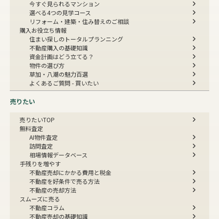
今すぐ見られるマンション
選べる4つの見学コース
リフォーム・建築・住み替えのご相談
購入お役立ち情報
住まい探しのトータルプランニング
不動産購入の基礎知識
資金計画はどう立てる？
物件の選び方
草加・八潮の魅力百選
よくあるご質問 - 買いたい
売りたい
売りたいTOP
無料査定
AI物件査定
訪問査定
相場情報データベース
手残りを増やす
不動産売却にかかる費用と税金
不動産を好条件で売る方法
不動産の売却方法
スムーズに売る
不動産コラム
不動産売却の基礎知識