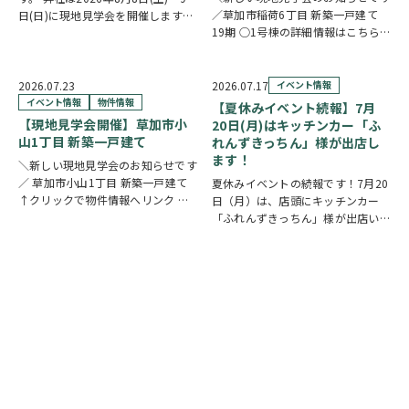
／草加市稲荷6丁目 新築一戸建て
日(日)に現地見学会を開催します！
19期 ○1号棟の詳細情報はこちら
◎開催時間/10：00～17：00(※要
○2号棟の詳細情報はこちら
クリ
相談にて時間外対応可) 各現場ごと
ックで物件情報へリンク✓ 暮らしの
に専門のスタッフが待機しており、
中心となるLDKは、17帖以上のゆと
直接物件を見ながらご説明さ…
2026.07.23
2026.07.17
イベント情報
り空間。食洗機付きカウンターキッ
イベント情報
物件情報
【夏休みイベント続報】7月
チ…
【現地見学会開催】草加市小
20日(月)はキッチンカー「ふ
山1丁目 新築一戸建て
れんずきっちん」様が出店し
ます！
＼新しい現地見学会のお知らせです
／ 草加市小山1丁目 新築一戸建て
夏休みイベントの続報です！7月20
↑クリックで物件情報へリンク お
日（月）は、店頭にキッチンカー
すすめポイント ゆとりと安心を備
「ふれんずきっちん」様が出店いた
えた長期優良住宅。家族が集まる
します。 暑い季節にぴったりの冷
LDKは15帖以上の開放的な空間で
たいスイーツや、楽しいお菓子くじ
す。リビングの様子を見守りながら
をご用意しておりますので、ご家族
料理が作れる…
皆さまでぜひお立ち寄りください。
【販売メニュー…