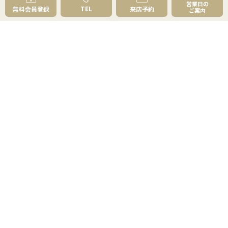
営業日の
成約事例
TEL
無料会員登録
来店予約
ご案内
スタッフブログ
お知らせ
採用情報
来店予約
お問い合わせ
会員メニュー
無料会員登録
マイページログイン
FOLLOW
US
プライバシーポリシー
物件紹介ポリシー
反社会勢力への対応
コピーライト・免責事項
サイトマップ
© 草加市民ハウジング,Inc. All rights reserved.
センチュリー21の加盟店は、すべて独立・自営です。