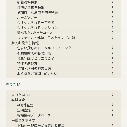
新着物件特集
お預かり物件特集
草加市・八潮市の物件特集
ルームツアー
今すぐ見られる一戸建て
今すぐ見られるマンション
選べる4つの見学コース
リフォーム・建築・住み替えのご相談
購入お役立ち情報
住まい探しのトータルプランニング
不動産購入の基礎知識
資金計画はどう立てる？
物件の選び方
草加・八潮の魅力百選
よくあるご質問 - 買いたい
売りたい
売りたいTOP
無料査定
AI物件査定
訪問査定
相場情報データベース
手残りを増やす
不動産売却にかかる費用と税金