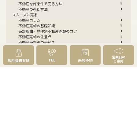
不動産を好条件で売る方法
不動産の売却方法
スムーズに売る
不動産コラム
不動産売却の基礎知識
売却理由・物件別
不動産売却のコツ
不動産売却の注意点
不動産売却後の手続き
よくあるご質問 - 売りたい
スピード売却
営業日の
不動産買取という売却方法
TEL
無料会員登録
来店予約
ご案内
不動産のご売却お任せください
弊社が選ばれる理由
売却成功ストーリー40選
売却成約事例
お預かり物件掲載実例
無料実査定予約
住まいのお悩み別
会社案内
会社案内TOP
私たちについて