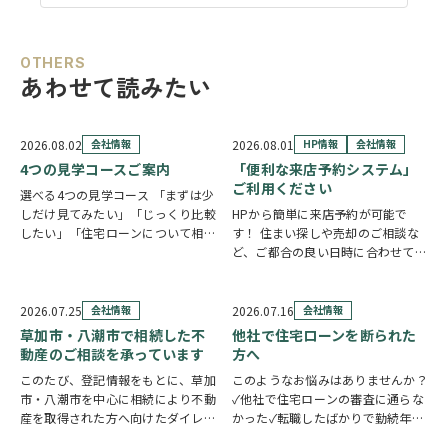
OTHERS
あわせて読みたい
2026.08.02
会社情報
2026.08.01
HP情報
会社情報
4つの見学コースご案内
「便利な来店予約システム」
ご利用ください
選べる4つの見学コース 「まずは少
しだけ見てみたい」「じっくり比較
HPから簡単に来店予約が可能で
したい」「住宅ローンについて相談
す！ 住まい探しや売却のご相談な
したい」 住まい探しのスタイル
ど、ご都合の良い日時に合わせてホ
は、お客様それぞれ。草加市民ハウ
ームページの来店予約ボタンからい
ジングでは、ご希望やご都合に合わ
つでもご予約いただけます◎ ご希
せて選べる4つの見学コースをご用
望の日程を選んで、必要事項を入力
2026.07.25
会社情報
2026.07.16
会社情報
意しています。 …
するだけで予約完了！ 「まずは相
草加市・八潮市で相続した不
他社で住宅ローンを断られた
談だけしたい」「気…
動産のご相談を承っています
方へ
このたび、登記情報をもとに、草加
このようなお悩みはありませんか？
市・八潮市を中心に相続により不動
✓他社で住宅ローンの審査に通らな
産を取得された方へ向けたダイレク
かった✓転職したばかりで勤続年数
トメールを発送いたしました。 相
が短い✓自営業・個人事業主のため