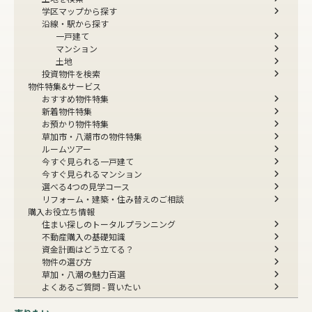
学区マップから探す
沿線・駅から探す
一戸建て
マンション
土地
投資物件を検索
物件特集&サービス
おすすめ物件特集
新着物件特集
お預かり物件特集
草加市・八潮市の物件特集
ルームツアー
今すぐ見られる一戸建て
今すぐ見られるマンション
選べる4つの見学コース
リフォーム・建築・住み替えのご相談
購入お役立ち情報
住まい探しのトータルプランニング
不動産購入の基礎知識
資金計画はどう立てる？
物件の選び方
草加・八潮の魅力百選
よくあるご質問 - 買いたい