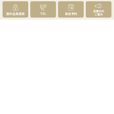
無料実査定予約
住まいのお悩み別
営業日の
TEL
無料会員登録
来店予約
ご案内
会社案内
会社案内TOP
私たちについて
アクセス
受賞歴
センチュリー21とは
スタッフ紹介
お客様の声
成約事例
スタッフブログ
お知らせ
採用情報
来店予約
お問い合わせ
会員メニュー
無料会員登録
マイページログイン