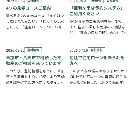
2026.08.02
会社情報
2026.08.01
HP情報
会社情報
4つの見学コースご案内
「便利な来店予約システム」
ご利用ください
選べる4つの見学コース 「まずは少
しだけ見てみたい」「じっくり比較
HPから簡単に来店予約が可能で
したい」「住宅ローンについて相談
す！ 住まい探しや売却のご相談な
したい」 住まい探しのスタイル
ど、ご都合の良い日時に合わせてホ
は、お客様それぞれ。草加市民ハウ
ームページの来店予約ボタンからい
ジングでは、ご希望やご都合に合わ
つでもご予約いただけます◎ ご希
せて選べる4つの見学コースをご用
望の日程を選んで、必要事項を入力
2026.07.25
会社情報
2026.07.16
会社情報
意しています。 …
するだけで予約完了！ 「まずは相
草加市・八潮市で相続した不
他社で住宅ローンを断られた
談だけしたい」「気…
動産のご相談を承っています
方へ
このたび、登記情報をもとに、草加
このようなお悩みはありませんか？
市・八潮市を中心に相続により不動
✓他社で住宅ローンの審査に通らな
産を取得された方へ向けたダイレク
かった✓転職したばかりで勤続年数
トメールを発送いたしました。 相
が短い✓自営業・個人事業主のため
続したご実家や土地について、「こ
審査が不安✓車のローンやカードロ
のまま所有していてもいいの？」
ーンなど借入がある✓過去に返済の
「売却した方がいいのかわからな
遅れがあり心配している ひとつで
い」「空き家の管理や…
も当てはまる方…