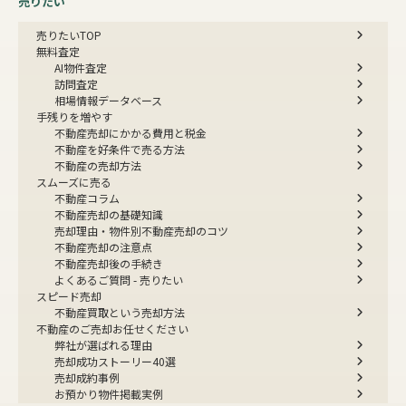
売りたい
売りたいTOP
無料査定
AI物件査定
訪問査定
相場情報データベース
手残りを増やす
不動産売却にかかる費用と税金
不動産を好条件で売る方法
不動産の売却方法
スムーズに売る
不動産コラム
不動産売却の基礎知識
売却理由・物件別
不動産売却のコツ
不動産売却の注意点
不動産売却後の手続き
よくあるご質問 - 売りたい
スピード売却
不動産買取という売却方法
不動産のご売却お任せください
弊社が選ばれる理由
売却成功ストーリー40選
売却成約事例
お預かり物件掲載実例