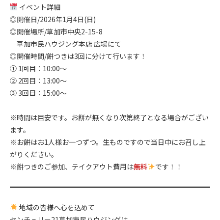
イベント詳細
◎開催日/2026年1月4日(日)
◎開催場所/草加市中央2-15-8
草加市民ハウジング本店 広場にて
◎開催時間/餅つきは3回に分けて行います！
① 1回目：10:00〜
② 2回目：13:00〜
③ 3回目：15:00〜
.
※時間は目安です。お餅が無くなり次第終了となる場合がござい
ます。
※お餅はお1人様お一つずつ。生ものですので当日中にお召し上
がりください。
※餅つきのご参加、テイクアウト費用は
無料
です！！
地域の皆様へ心を込めて
センチュリー21草加市民ハウジングは、