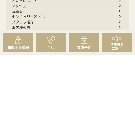
私たちについて
アクセス
受賞歴
センチュリー21とは
スタッフ紹介
お客様の声
成約事例
スタッフブログ
お知らせ
営業日の
TEL
無料会員登録
来店予約
ご案内
採用情報
来店予約
お問い合わせ
会員メニュー
無料会員登録
マイページログイン
FOLLOW
US