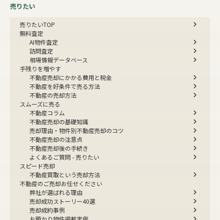
売りたい
売りたいTOP
無料査定
AI物件査定
訪問査定
相場情報データベース
手残りを増やす
不動産売却にかかる費用と税金
不動産を好条件で売る方法
不動産の売却方法
スムーズに売る
不動産コラム
不動産売却の基礎知識
売却理由・物件別
不動産売却のコツ
不動産売却の注意点
不動産売却後の手続き
よくあるご質問 - 売りたい
スピード売却
不動産買取という売却方法
不動産のご売却お任せください
弊社が選ばれる理由
売却成功ストーリー40選
売却成約事例
お預かり物件掲載実例