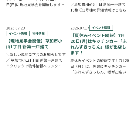
／草加市稲荷6丁目 新築一戸建て
日(日)に現地見学会を開催します！
19期 ○1号棟の詳細情報はこちら
◎開催時間/10：00～17：00(※要
○2号棟の詳細情報はこちら
クリ
相談にて時間外対応可) 各現場ごと
ックで物件情報へリンク✓ 暮らしの
に専門のスタッフが待機しており、
中心となるLDKは、17帖以上のゆと
直接物件を見ながらご説明さ…
2026.07.23
2026.07.17
イベント情報
り空間。食洗機付きカウンターキッ
イベント情報
物件情報
【夏休みイベント続報】7月
チ…
【現地見学会開催】草加市小
20日(月)はキッチンカー「ふ
山1丁目 新築一戸建て
れんずきっちん」様が出店し
ます！
＼新しい現地見学会のお知らせです
／ 草加市小山1丁目 新築一戸建て
夏休みイベントの続報です！7月20
↑クリックで物件情報へリンク お
日（月）は、店頭にキッチンカー
すすめポイント ゆとりと安心を備
「ふれんずきっちん」様が出店いた
えた長期優良住宅。家族が集まる
します。 暑い季節にぴったりの冷
LDKは15帖以上の開放的な空間で
たいスイーツや、楽しいお菓子くじ
す。リビングの様子を見守りながら
をご用意しておりますので、ご家族
料理が作れる…
皆さまでぜひお立ち寄りください。
【販売メニュー…