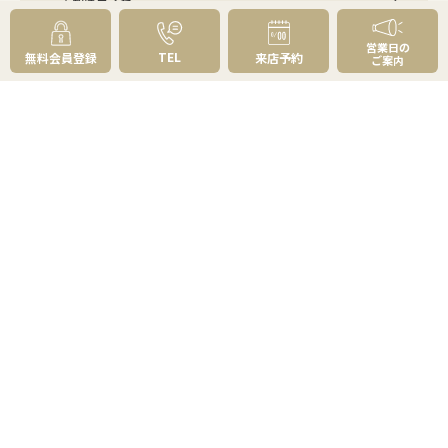
不動産売却の基礎知識
売却理由・物件別
不動産売却のコツ
営業日の
不動産売却の注意点
TEL
無料会員登録
来店予約
ご案内
不動産売却後の手続き
よくあるご質問 - 売りたい
スピード売却
不動産買取という売却方法
不動産のご売却お任せください
弊社が選ばれる理由
売却成功ストーリー40選
売却成約事例
お預かり物件掲載実例
無料実査定予約
住まいのお悩み別
会社案内
会社案内TOP
私たちについて
アクセス
受賞歴
センチュリー21とは
スタッフ紹介