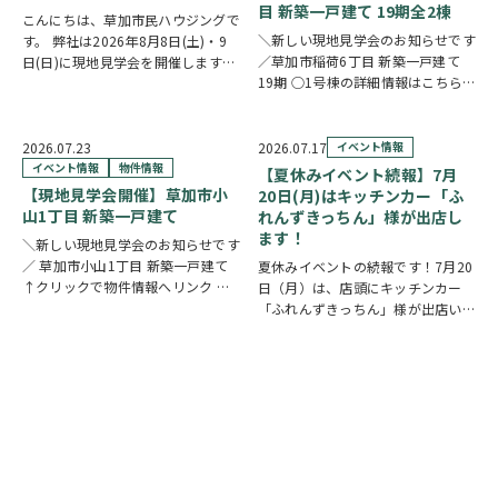
目 新築一戸建て 19期全2棟
こんにちは、草加市民ハウジングで
＼新しい現地見学会のお知らせです
す。 弊社は2026年8月8日(土)・9
／草加市稲荷6丁目 新築一戸建て
日(日)に現地見学会を開催します！
19期 ○1号棟の詳細情報はこちら
◎開催時間/10：00～17：00(※要
○2号棟の詳細情報はこちら
クリ
相談にて時間外対応可) 各現場ごと
ックで物件情報へリンク✓ 暮らしの
に専門のスタッフが待機しており、
中心となるLDKは、17帖以上のゆと
直接物件を見ながらご説明さ…
2026.07.23
2026.07.17
イベント情報
り空間。食洗機付きカウンターキッ
イベント情報
物件情報
【夏休みイベント続報】7月
チ…
【現地見学会開催】草加市小
20日(月)はキッチンカー「ふ
山1丁目 新築一戸建て
れんずきっちん」様が出店し
ます！
＼新しい現地見学会のお知らせです
／ 草加市小山1丁目 新築一戸建て
夏休みイベントの続報です！7月20
↑クリックで物件情報へリンク お
日（月）は、店頭にキッチンカー
すすめポイント ゆとりと安心を備
「ふれんずきっちん」様が出店いた
えた長期優良住宅。家族が集まる
します。 暑い季節にぴったりの冷
LDKは15帖以上の開放的な空間で
たいスイーツや、楽しいお菓子くじ
す。リビングの様子を見守りながら
をご用意しておりますので、ご家族
料理が作れる…
皆さまでぜひお立ち寄りください。
【販売メニュー…