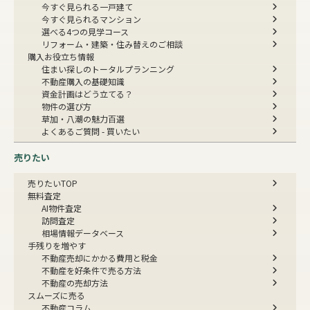
今すぐ見られる一戸建て
今すぐ見られるマンション
選べる4つの見学コース
リフォーム・建築・住み替えのご相談
購入お役立ち情報
住まい探しのトータルプランニング
不動産購入の基礎知識
資金計画はどう立てる？
物件の選び方
草加・八潮の魅力百選
よくあるご質問 - 買いたい
売りたい
売りたいTOP
無料査定
AI物件査定
訪問査定
相場情報データベース
手残りを増やす
不動産売却にかかる費用と税金
不動産を好条件で売る方法
不動産の売却方法
スムーズに売る
不動産コラム