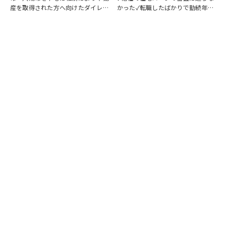
産を取得された方へ向けたダイレク
かった✓転職したばかりで勤続年数
トメールを発送いたしました。 相
が短い✓自営業・個人事業主のため
続したご実家や土地について、「こ
審査が不安✓車のローンやカードロ
のまま所有していてもいいの？」
ーンなど借入がある✓過去に返済の
「売却した方がいいのかわからな
遅れがあり心配している ひとつで
い」「空き家の管理や…
も当てはまる方…