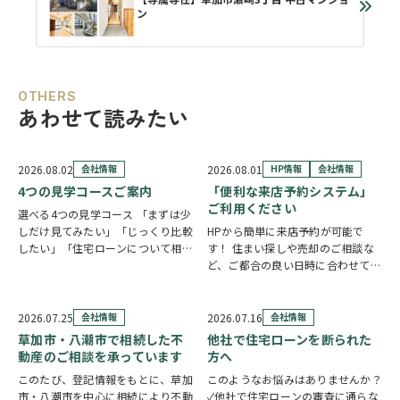
ン
OTHERS
あわせて読みたい
2026.08.02
会社情報
2026.08.01
HP情報
会社情報
4つの見学コースご案内
「便利な来店予約システム」
ご利用ください
選べる4つの見学コース 「まずは少
しだけ見てみたい」「じっくり比較
HPから簡単に来店予約が可能で
したい」「住宅ローンについて相談
す！ 住まい探しや売却のご相談な
したい」 住まい探しのスタイル
ど、ご都合の良い日時に合わせてホ
は、お客様それぞれ。草加市民ハウ
ームページの来店予約ボタンからい
ジングでは、ご希望やご都合に合わ
つでもご予約いただけます◎ ご希
せて選べる4つの見学コースをご用
望の日程を選んで、必要事項を入力
2026.07.25
会社情報
2026.07.16
会社情報
意しています。 …
するだけで予約完了！ 「まずは相
草加市・八潮市で相続した不
他社で住宅ローンを断られた
談だけしたい」「気…
動産のご相談を承っています
方へ
このたび、登記情報をもとに、草加
このようなお悩みはありませんか？
市・八潮市を中心に相続により不動
✓他社で住宅ローンの審査に通らな