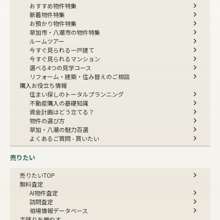
おすすめ物件特集
新着物件特集
お預かり物件特集
草加市・八潮市の物件特集
ルームツアー
今すぐ見られる一戸建て
今すぐ見られるマンション
選べる4つの見学コース
リフォーム・建築・住み替えのご相談
購入お役立ち情報
住まい探しのトータルプランニング
不動産購入の基礎知識
資金計画はどう立てる？
物件の選び方
草加・八潮の魅力百選
よくあるご質問 - 買いたい
売りたい
売りたいTOP
無料査定
AI物件査定
訪問査定
相場情報データベース
手残りを増やす