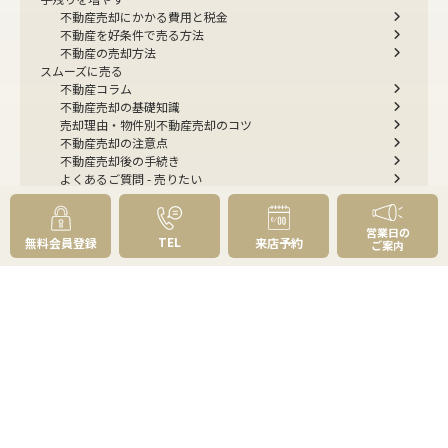
不動産売却にかかる費用と税金
不動産を好条件で売る方法
不動産の売却方法
スムーズに売る
不動産コラム
不動産売却の基礎知識
売却理由・物件別
不動産売却のコツ
不動産売却の注意点
不動産売却後の手続き
よくあるご質問 - 売りたい
スピード売却
不動産買取という売却方法
営業日の
不動産のご売却お任せください
TEL
無料会員登録
来店予約
ご案内
弊社が選ばれる理由
売却成功ストーリー40選
売却成約事例
お預かり物件掲載実例
無料実査定予約
住まいのお悩み別
会社案内
会社案内TOP