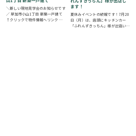
山1丁目 新築一戸建て
れんずきっちん」様が出店し
ます！
＼新しい現地見学会のお知らせです
／ 草加市小山1丁目 新築一戸建て
夏休みイベントの続報です！7月20
↑クリックで物件情報へリンク お
日（月）は、店頭にキッチンカー
すすめポイント ゆとりと安心を備
「ふれんずきっちん」様が出店いた
えた長期優良住宅。家族が集まる
します。 暑い季節にぴったりの冷
LDKは15帖以上の開放的な空間で
たいスイーツや、楽しいお菓子くじ
す。リビングの様子を見守りながら
をご用意しておりますので、ご家族
料理が作れる…
皆さまでぜひお立ち寄りください。
【販売メニュー…