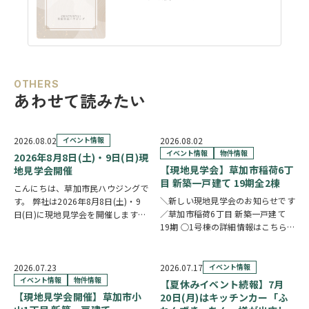
OTHERS
あわせて読みたい
2026.08.02
イベント情報
2026.08.02
イベント情報
物件情報
2026年8月8日(土)・9日(日)現
【現地見学会】草加市稲荷6丁
地見学会開催
目 新築一戸建て 19期全2棟
こんにちは、草加市民ハウジングで
＼新しい現地見学会のお知らせです
す。 弊社は2026年8月8日(土)・9
／草加市稲荷6丁目 新築一戸建て
日(日)に現地見学会を開催します！
19期 ○1号棟の詳細情報はこちら
◎開催時間/10：00～17：00(※要
○2号棟の詳細情報はこちら
クリ
相談にて時間外対応可) 各現場ごと
ックで物件情報へリンク✓ 暮らしの
に専門のスタッフが待機しており、
中心となるLDKは、17帖以上のゆと
直接物件を見ながらご説明さ…
2026.07.23
2026.07.17
イベント情報
り空間。食洗機付きカウンターキッ
イベント情報
物件情報
【夏休みイベント続報】7月
チ…
【現地見学会開催】草加市小
20日(月)はキッチンカー「ふ