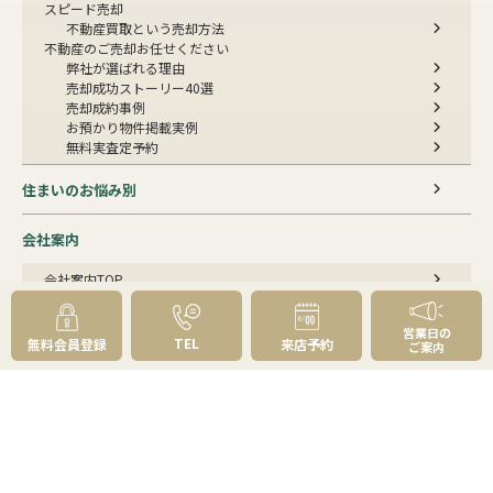
スピード売却
不動産買取という売却方法
不動産のご売却お任せください
弊社が選ばれる理由
売却成功ストーリー40選
売却成約事例
お預かり物件掲載実例
無料実査定予約
住まいのお悩み別
会社案内
会社案内TOP
私たちについて
アクセス
営業日の
受賞歴
TEL
無料会員登録
来店予約
ご案内
センチュリー21とは
スタッフ紹介
お客様の声
成約事例
スタッフブログ
お知らせ
採用情報