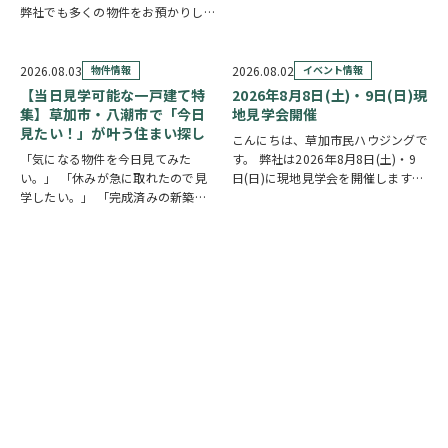
弊社でも多くの物件をお預かりして
市下貝塚3丁目 中古一戸建て 詳し
いる草加市手代の魅力を、ご紹介し
い物件情報はこちらからご覧いただ
ます。 魅力① 草加駅まで自転車約
けます。
10分圏内の便利な立地 手代は東武
https://www.century21soka.com/st/
2026.08.03
物件情報
2026.08.02
イベント情報
スカイツリーライン「草加駅」が生
【当日見学可能な一戸建て特
2026年8月8日(土)・9日(日)現
活圏です。北千…
集】草加市・八潮市で「今日
地見学会開催
見たい！」が叶う住まい探し
こんにちは、草加市民ハウジングで
「気になる物件を今日見てみた
す。 弊社は2026年8月8日(土)・9
い。」 「休みが急に取れたので見
日(日)に現地見学会を開催します！
学したい。」 「完成済みの新築を
◎開催時間/10：00～17：00(※要
実際に見比べたい。」 そんな方に
相談にて時間外対応可) 各現場ごと
おすすめなのが、【当日見学可能な
に専門のスタッフが待機しており、
一戸建て】です。 草加市民ハウジ
直接物件を見ながらご説明さ…
ングでは、草加市・八潮市を中心
に、当日ご案内可能な完…