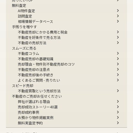
無料査定
AI物件査定
訪問査定
相場情報データベース
手残りを増やす
不動産売却にかかる費用と税金
不動産を好条件で売る方法
不動産の売却方法
スムーズに売る
不動産コラム
不動産売却の基礎知識
売却理由・物件別
不動産売却のコツ
不動産売却の注意点
不動産売却後の手続き
よくあるご質問 - 売りたい
スピード売却
不動産買取という売却方法
不動産のご売却お任せください
弊社が選ばれる理由
売却成功ストーリー40選
売却成約事例
お預かり物件掲載実例
無料実査定予約