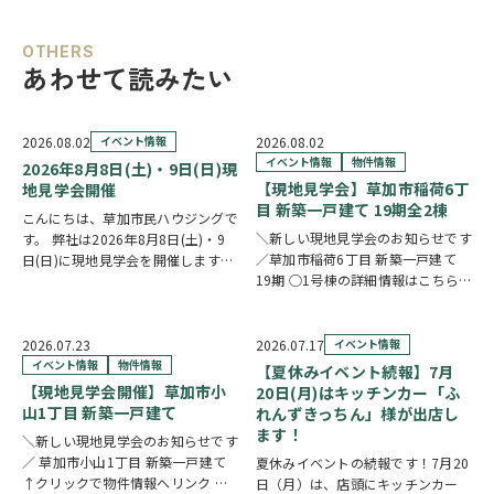
OTHERS
あわせて読みたい
2026.08.02
イベント情報
2026.08.02
イベント情報
物件情報
2026年8月8日(土)・9日(日)現
【現地見学会】草加市稲荷6丁
地見学会開催
目 新築一戸建て 19期全2棟
こんにちは、草加市民ハウジングで
＼新しい現地見学会のお知らせです
す。 弊社は2026年8月8日(土)・9
／草加市稲荷6丁目 新築一戸建て
日(日)に現地見学会を開催します！
19期 ○1号棟の詳細情報はこちら
◎開催時間/10：00～17：00(※要
○2号棟の詳細情報はこちら
クリ
相談にて時間外対応可) 各現場ごと
ックで物件情報へリンク✓ 暮らしの
に専門のスタッフが待機しており、
中心となるLDKは、17帖以上のゆと
直接物件を見ながらご説明さ…
2026.07.23
2026.07.17
イベント情報
り空間。食洗機付きカウンターキッ
イベント情報
物件情報
【夏休みイベント続報】7月
チ…
【現地見学会開催】草加市小
20日(月)はキッチンカー「ふ
山1丁目 新築一戸建て
れんずきっちん」様が出店し
ます！
＼新しい現地見学会のお知らせです
／ 草加市小山1丁目 新築一戸建て
夏休みイベントの続報です！7月20
↑クリックで物件情報へリンク お
日（月）は、店頭にキッチンカー