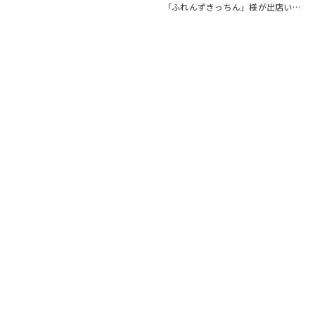
すすめポイント ゆとりと安心を備
「ふれんずきっちん」様が出店いた
えた長期優良住宅。家族が集まる
します。 暑い季節にぴったりの冷
LDKは15帖以上の開放的な空間で
たいスイーツや、楽しいお菓子くじ
す。リビングの様子を見守りながら
をご用意しておりますので、ご家族
料理が作れる…
皆さまでぜひお立ち寄りください。
【販売メニュー…