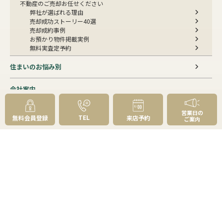
不動産のご売却お任せください
弊社が選ばれる理由
売却成功ストーリー40選
売却成約事例
お預かり物件掲載実例
無料実査定予約
住まいのお悩み別
会社案内
会社案内TOP
営業日の
私たちについて
TEL
無料会員登録
来店予約
ご案内
アクセス
受賞歴
センチュリー21とは
スタッフ紹介
お客様の声
成約事例
スタッフブログ
お知らせ
採用情報
来店予約
お問い合わせ