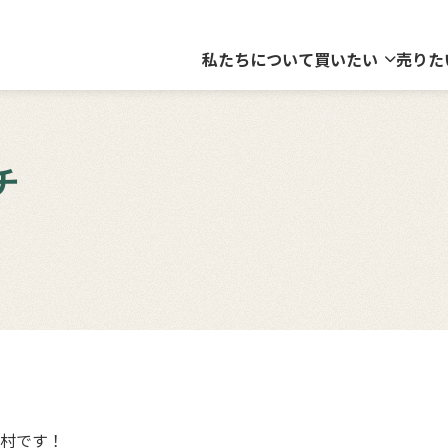
私たちについて
買いたい
売りた
チ
村です！