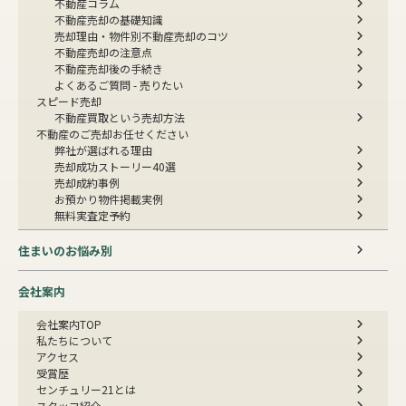
不動産コラム
不動産売却の基礎知識
売却理由・物件別
不動産売却のコツ
不動産売却の注意点
不動産売却後の手続き
よくあるご質問 - 売りたい
スピード売却
不動産買取という売却方法
不動産のご売却お任せください
弊社が選ばれる理由
売却成功ストーリー40選
売却成約事例
お預かり物件掲載実例
無料実査定予約
住まいのお悩み別
会社案内
会社案内TOP
私たちについて
アクセス
受賞歴
センチュリー21とは
スタッフ紹介