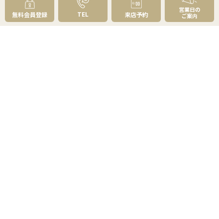
選べる4つの見学コース
営業日の
TEL
無料会員登録
来店予約
ご案内
リフォーム・建築・住み替えのご相談
購入お役立ち情報
住まい探しのトータルプランニング
不動産購入の基礎知識
資金計画はどう立てる？
物件の選び方
草加・八潮の魅力百選
よくあるご質問 - 買いたい
売りたい
売りたいTOP
無料査定
AI物件査定
訪問査定
相場情報データベース
手残りを増やす
不動産売却にかかる費用と税金
不動産を好条件で売る方法
不動産の売却方法
スムーズに売る
不動産コラム
不動産売却の基礎知識