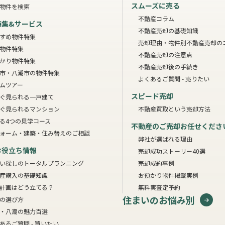
スムーズに売る
物件を検索
不動産コラム
特集&サービス
不動産売却の基礎知識
すめ物件特集
売却理由・物件別
不動産売却の
物件特集
不動産売却の注意点
かり物件特集
不動産売却後の手続き
市・八潮市の物件特集
よくあるご質問 - 売りたい
ムツアー
スピード売却
ぐ見られる一戸建て
ぐ見られるマンション
不動産買取という売却方法
る4つの見学コース
不動産のご売却お任せくださ
ォーム・建築・住み替えのご相談
弊社が選ばれる理由
お役立ち情報
売却成功ストーリー40選
い探しのトータルプランニング
売却成約事例
産購入の基礎知識
お預かり物件掲載実例
計画はどう立てる？
無料実査定予約
住まいのお悩み別
の選び方
・八潮の魅力百選
あるご質問 - 買いたい