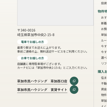
投資
物件
おす
新着
お預
〒340-0016
埼玉県草加市中央2-15-8
草加
ルー
電車でお越しの方
今す
最寄り駅までお迎えに上がります。
事前ご連絡の上、無料送迎サービスをご利用ください。
今す
選べ
お車でお越しの方
リフ
店舗裏に専用駐車場がございます。
カーナビには「草加市中央2-15-8」とご入力ください。
購入
住ま
草加市民ハウジング 草加西口店
不動
資金
草加市民ハウジング 賃貸サイト
物件
草加
よく