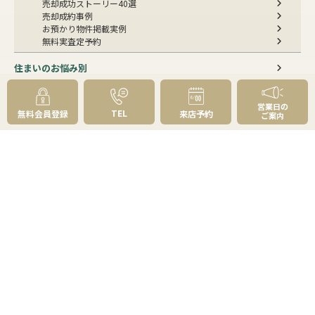
売却成功ストーリー40選
売却成約事例
お預かり物件掲載実例
無料実査定予約
住まいのお悩み別
会社案内
営業日の
TEL
無料会員登録
来店予約
ご案内
会社案内TOP
私たちについて
アクセス
受賞歴
センチュリー21とは
スタッフ紹介
お客様の声
成約事例
スタッフブログ
お知らせ
採用情報
来店予約
お問い合わせ
会員メニュー