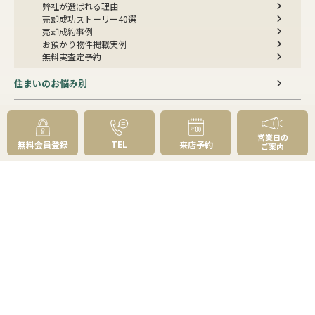
弊社が選ばれる理由
売却成功ストーリー40選
売却成約事例
お預かり物件掲載実例
無料実査定予約
住まいのお悩み別
会社案内
営業日の
会社案内TOP
TEL
無料会員登録
来店予約
ご案内
私たちについて
アクセス
受賞歴
センチュリー21とは
スタッフ紹介
お客様の声
成約事例
スタッフブログ
お知らせ
採用情報
来店予約
お問い合わせ