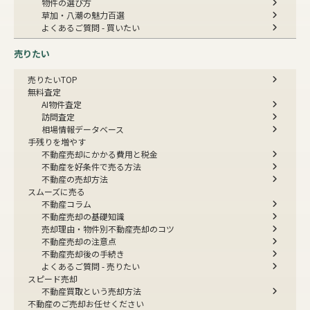
物件の選び方
草加・八潮の魅力百選
よくあるご質問 - 買いたい
売りたい
売りたいTOP
無料査定
AI物件査定
訪問査定
相場情報データベース
手残りを増やす
不動産売却にかかる費用と税金
不動産を好条件で売る方法
不動産の売却方法
スムーズに売る
不動産コラム
不動産売却の基礎知識
売却理由・物件別
不動産売却のコツ
不動産売却の注意点
不動産売却後の手続き
よくあるご質問 - 売りたい
スピード売却
不動産買取という売却方法
不動産のご売却お任せください