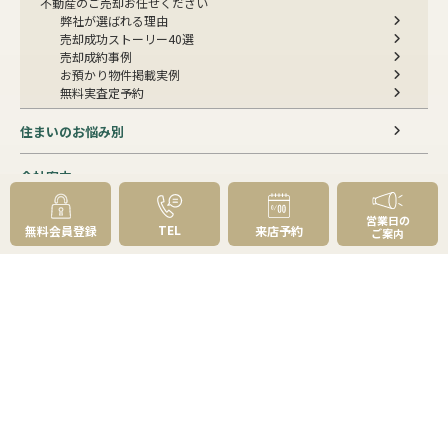
不動産のご売却お任せください
弊社が選ばれる理由
売却成功ストーリー40選
売却成約事例
お預かり物件掲載実例
無料実査定予約
住まいのお悩み別
会社案内
会社案内TOP
営業日の
TEL
無料会員登録
来店予約
私たちについて
ご案内
アクセス
受賞歴
センチュリー21とは
スタッフ紹介
お客様の声
成約事例
スタッフブログ
お知らせ
採用情報
来店予約
お問い合わせ