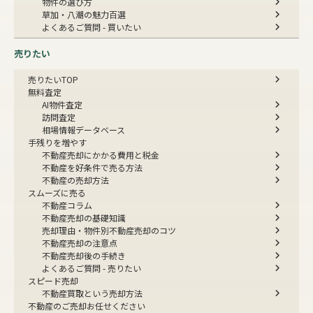
物件の選び方
草加・八潮の魅力百選
よくあるご質問 - 買いたい
売りたい
売りたいTOP
無料査定
AI物件査定
訪問査定
相場情報データベース
手残りを増やす
不動産売却にかかる費用と税金
不動産を好条件で売る方法
不動産の売却方法
スムーズに売る
不動産コラム
不動産売却の基礎知識
売却理由・物件別
不動産売却のコツ
不動産売却の注意点
不動産売却後の手続き
よくあるご質問 - 売りたい
スピード売却
不動産買取という売却方法
不動産のご売却お任せください