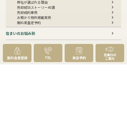
弊社が選ばれる理由
売却成功ストーリー40選
売却成約事例
お預かり物件掲載実例
無料実査定予約
住まいのお悩み別
会社案内
営業日の
会社案内TOP
TEL
無料会員登録
来店予約
ご案内
私たちについて
アクセス
受賞歴
センチュリー21とは
スタッフ紹介
お客様の声
成約事例
スタッフブログ
お知らせ
採用情報
来店予約
お問い合わせ