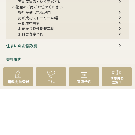
不動産買取という売却方法
不動産のご売却お任せください
弊社が選ばれる理由
売却成功ストーリー40選
売却成約事例
お預かり物件掲載実例
無料実査定予約
住まいのお悩み別
会社案内
会社案内TOP
私たちについて
営業日の
アクセス
TEL
無料会員登録
来店予約
ご案内
受賞歴
センチュリー21とは
スタッフ紹介
お客様の声
成約事例
スタッフブログ
お知らせ
採用情報
来店予約