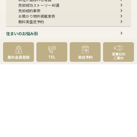
売却成功ストーリー40選
売却成約事例
お預かり物件掲載実例
無料実査定予約
住まいのお悩み別
会社案内
営業日の
TEL
無料会員登録
来店予約
ご案内
会社案内TOP
私たちについて
アクセス
受賞歴
センチュリー21とは
スタッフ紹介
お客様の声
成約事例
スタッフブログ
お知らせ
採用情報
来店予約
お問い合わせ
会員メニュー