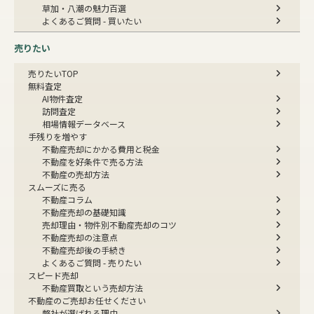
草加・八潮の魅力百選
よくあるご質問 - 買いたい
売りたい
売りたいTOP
無料査定
AI物件査定
訪問査定
相場情報データベース
手残りを増やす
不動産売却にかかる費用と税金
不動産を好条件で売る方法
不動産の売却方法
スムーズに売る
不動産コラム
不動産売却の基礎知識
売却理由・物件別
不動産売却のコツ
不動産売却の注意点
不動産売却後の手続き
よくあるご質問 - 売りたい
スピード売却
不動産買取という売却方法
不動産のご売却お任せください
弊社が選ばれる理由