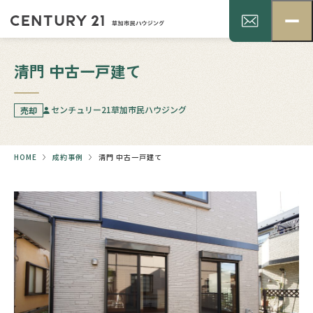
清門 中古一戸建て
センチュリー21草加市民ハウジング
売却
HOME
成約事例
清門 中古一戸建て