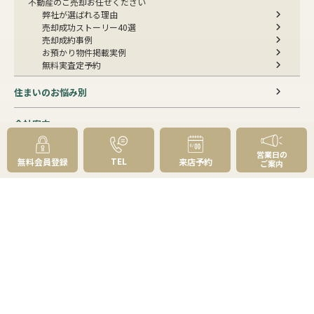
不動産のご売却お任せください
弊社が選ばれる理由
売却成功ストーリー40選
売却成約事例
お預かり物件掲載実例
無料実査定予約
住まいのお悩み別
会社案内
会社案内TOP
営業日の
TEL
無料会員登録
来店予約
私たちについて
ご案内
アクセス
受賞歴
センチュリー21とは
スタッフ紹介
お客様の声
成約事例
スタッフブログ
お知らせ
採用情報
来店予約
お問い合わせ