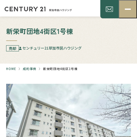
新栄町団地4街区1号棟
センチュリー21草加市民ハウジング
売却
HOME
成約事例
新栄町団地4街区1号棟