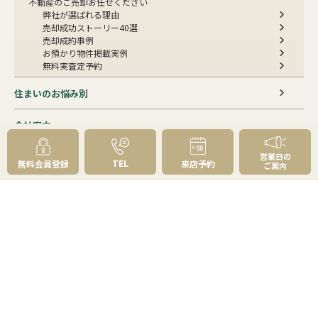
不動産のご売却お任せください
弊社が選ばれる理由
売却成功ストーリー40選
売却成約事例
お預かり物件掲載実例
無料実査定予約
住まいのお悩み別
会社案内
会社案内TOP
営業日の
TEL
無料会員登録
来店予約
私たちについて
ご案内
アクセス
受賞歴
センチュリー21とは
スタッフ紹介
お客様の声
成約事例
スタッフブログ
お知らせ
採用情報
来店予約
お問い合わせ