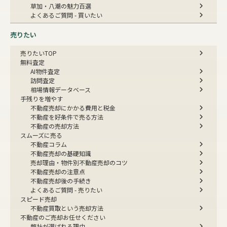
草加・八潮の魅力百選
よくあるご質問 - 買いたい
売りたい
売りたいTOP
無料査定
AI物件査定
訪問査定
相場情報データベース
手残りを増やす
不動産売却にかかる費用と税金
不動産を好条件で売る方法
不動産の売却方法
スムーズに売る
不動産コラム
不動産売却の基礎知識
売却理由・物件別
不動産売却のコツ
不動産売却の注意点
不動産売却後の手続き
よくあるご質問 - 売りたい
スピード売却
不動産買取という売却方法
不動産のご売却お任せください
弊社が選ばれる理由