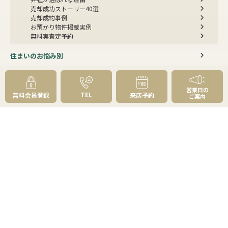
売却成功ストーリー40選
売却成約事例
お預かり物件掲載実例
無料実査定予約
住まいのお悩み別
会社案内
営業日の
TEL
無料会員登録
来店予約
ご案内
会社案内TOP
私たちについて
アクセス
受賞歴
センチュリー21とは
スタッフ紹介
お客様の声
成約事例
スタッフブログ
お知らせ
採用情報
来店予約
お問い合わせ
会員メニュー