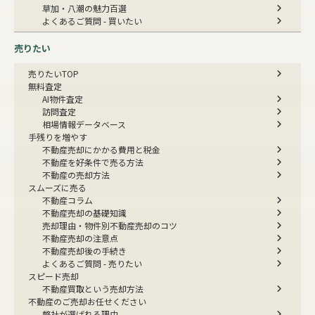
草加・八潮の魅力百選
よくあるご質問 - 買いたい
売りたい
売りたいTOP
無料査定
AI物件査定
訪問査定
相場情報データベース
手残りを増やす
不動産売却にかかる費用と税金
不動産を好条件で売る方法
不動産の売却方法
スムーズに売る
不動産コラム
不動産売却の基礎知識
売却理由・物件別
不動産売却のコツ
不動産売却の注意点
不動産売却後の手続き
よくあるご質問 - 売りたい
スピード売却
不動産買取という売却方法
不動産のご売却お任せください
弊社が選ばれる理由