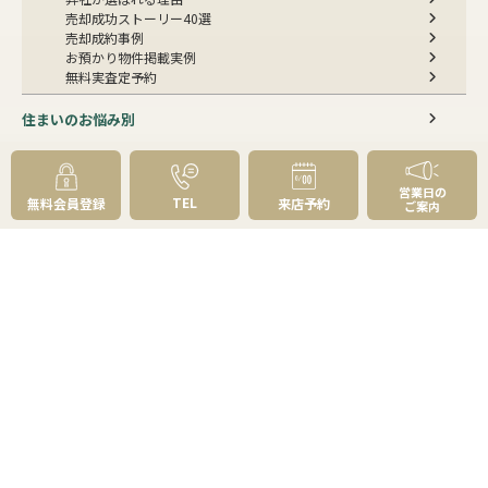
売却成功ストーリー40選
売却成約事例
お預かり物件掲載実例
無料実査定予約
住まいのお悩み別
会社案内
営業日の
TEL
無料会員登録
来店予約
ご案内
会社案内TOP
私たちについて
アクセス
受賞歴
センチュリー21とは
スタッフ紹介
お客様の声
成約事例
スタッフブログ
お知らせ
採用情報
来店予約
お問い合わせ
会員メニュー