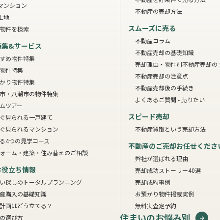
マンション
不動産の売却方法
土地
スムーズに売る
物件を検索
不動産コラム
特集&サービス
不動産売却の基礎知識
すめ物件特集
売却理由・物件別
不動産売却の
物件特集
不動産売却の注意点
かり物件特集
不動産売却後の手続き
市・八潮市の物件特集
よくあるご質問 - 売りたい
ムツアー
スピード売却
ぐ見られる一戸建て
ぐ見られるマンション
不動産買取という売却方法
る4つの見学コース
不動産のご売却お任せくださ
ォーム・建築・住み替えのご相談
弊社が選ばれる理由
お役立ち情報
売却成功ストーリー40選
い探しのトータルプランニング
売却成約事例
産購入の基礎知識
お預かり物件掲載実例
計画はどう立てる？
無料実査定予約
住まいのお悩み別
の選び方