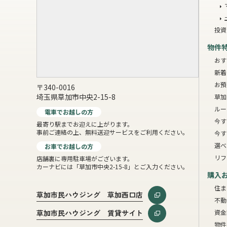
投資
物件
おす
新着
お預
〒340-0016
埼玉県草加市中央2-15-8
草加
ルー
電車でお越しの方
今す
最寄り駅までお迎えに上がります。
事前ご連絡の上、無料送迎サービスをご利用ください。
今す
選べ
お車でお越しの方
リフ
店舗裏に専用駐車場がございます。
カーナビには「草加市中央2-15-8」とご入力ください。
購入
住ま
草加市民ハウジング 草加西口店
不動
資金
草加市民ハウジング 賃貸サイト
物件