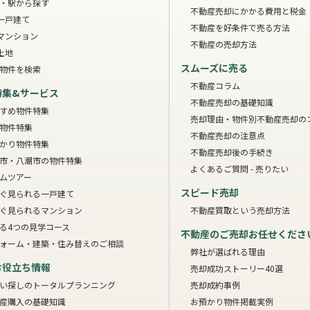
・駅から探す
不動産売却にかかる費用と税金
一戸建て
不動産を好条件で売る方法
マンション
不動産の売却方法
土地
スムーズに売る
物件を検索
不動産コラム
特集&サービス
不動産売却の基礎知識
すめ物件特集
売却理由・物件別
不動産売却の
物件特集
不動産売却の注意点
かり物件特集
不動産売却後の手続き
市・八潮市の物件特集
よくあるご質問 - 売りたい
ムツアー
スピード売却
ぐ見られる一戸建て
ぐ見られるマンション
不動産買取という売却方法
る4つの見学コース
不動産のご売却お任せくださ
ォーム・建築・住み替えのご相談
弊社が選ばれる理由
お役立ち情報
売却成功ストーリー40選
い探しのトータルプランニング
売却成約事例
産購入の基礎知識
お預かり物件掲載実例