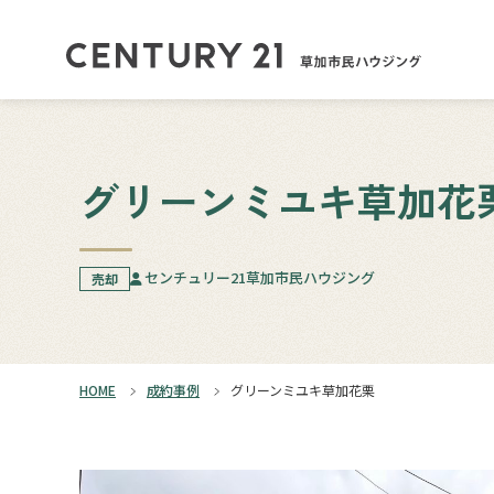
グリーンミユキ草加花
センチュリー21草加市民ハウジング
売却
HOME
成約事例
グリーンミユキ草加花栗