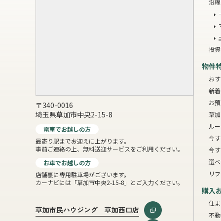
沿線
投資
物件
おす
新着
お預
〒340-0016
埼玉県草加市中央2-15-8
草加
ルー
電車でお越しの方
今す
最寄り駅までお迎えに上がります。
事前ご連絡の上、無料送迎サービスをご利用ください。
今す
選べ
お車でお越しの方
リフ
店舗裏に専用駐車場がございます。
カーナビには「草加市中央2-15-8」とご入力ください。
購入
住ま
草加市民ハウジング 草加西口店
不動