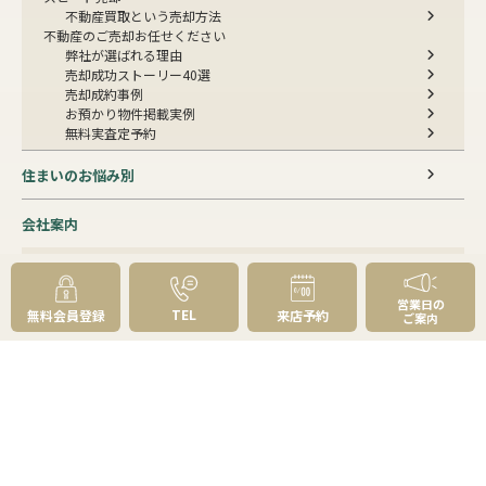
不動産買取という売却方法
不動産のご売却お任せください
弊社が選ばれる理由
売却成功ストーリー40選
売却成約事例
お預かり物件掲載実例
無料実査定予約
住まいのお悩み別
会社案内
会社案内TOP
私たちについて
アクセス
営業日の
TEL
無料会員登録
来店予約
ご案内
受賞歴
センチュリー21とは
スタッフ紹介
お客様の声
成約事例
スタッフブログ
お知らせ
採用情報
来店予約