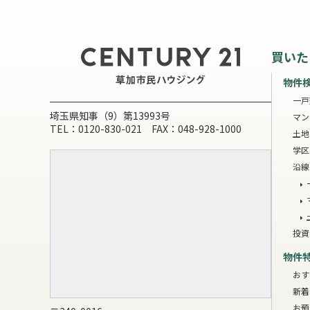
買いた
物件
一戸
埼玉県知事（9）第13993号
マン
TEL：0120-830-021 FAX：048-928-1000
土地
学区
沿線
投資
物件
おす
新着
お預