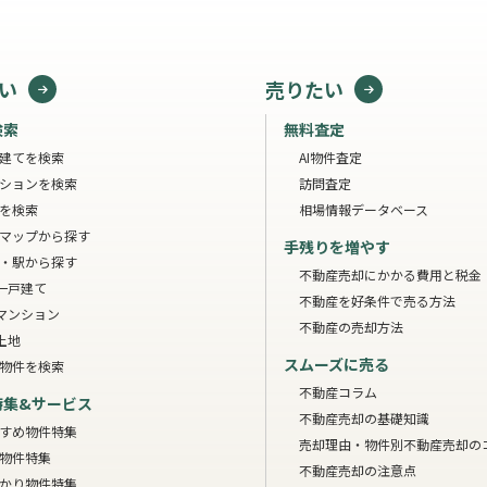
い
売りたい
検索
無料査定
建てを検索
AI物件査定
ションを検索
訪問査定
を検索
相場情報データベース
マップから探す
手残りを増やす
・駅から探す
不動産売却にかかる費用と税金
一戸建て
不動産を好条件で売る方法
マンション
不動産の売却方法
土地
スムーズに売る
物件を検索
不動産コラム
特集&サービス
不動産売却の基礎知識
すめ物件特集
売却理由・物件別
不動産売却の
物件特集
不動産売却の注意点
かり物件特集