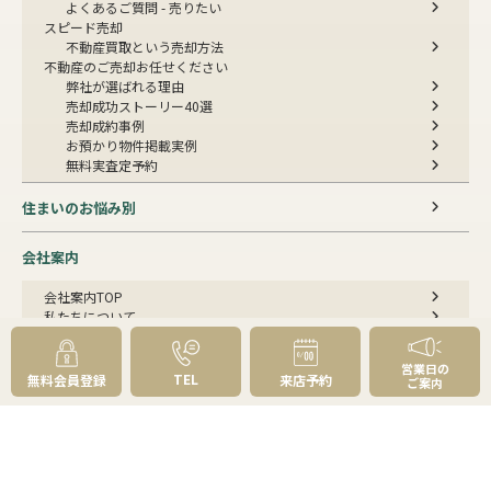
よくあるご質問 - 売りたい
スピード売却
不動産買取という売却方法
不動産のご売却お任せください
弊社が選ばれる理由
売却成功ストーリー40選
売却成約事例
お預かり物件掲載実例
無料実査定予約
住まいのお悩み別
会社案内
会社案内TOP
私たちについて
アクセス
受賞歴
営業日の
センチュリー21とは
TEL
無料会員登録
来店予約
ご案内
スタッフ紹介
お客様の声
成約事例
スタッフブログ
お知らせ