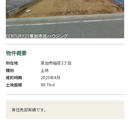
物件概要
所在地
草加市稲荷3丁目
種別
土地
成約時期
2025年4月
土地面積
99.79㎡
専任売却実績です。