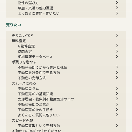
物件の選び方
草加・八潮の魅力百選
よくあるご質問 - 買いたい
売りたい
売りたいTOP
無料査定
AI物件査定
訪問査定
相場情報データベース
手残りを増やす
不動産売却にかかる費用と税金
不動産を好条件で売る方法
不動産の売却方法
スムーズに売る
不動産コラム
不動産売却の基礎知識
売却理由・物件別
不動産売却のコツ
不動産売却の注意点
不動産売却後の手続き
よくあるご質問 - 売りたい
スピード売却
不動産買取という売却方法
不動産のご売却お任せください