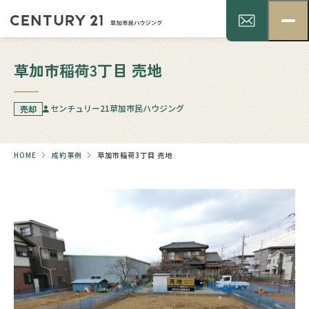
草加市稲荷3丁目 売地
センチュリー21草加市民ハウジング
売却
HOME
成約事例
草加市稲荷3丁目 売地