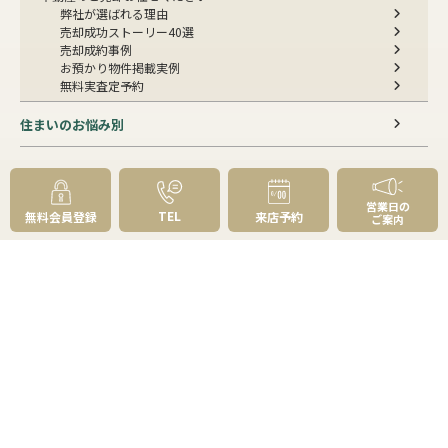
弊社が選ばれる理由
売却成功ストーリー40選
売却成約事例
お預かり物件掲載実例
無料実査定予約
住まいのお悩み別
会社案内
会社案内TOP
営業日の
TEL
無料会員登録
来店予約
ご案内
私たちについて
アクセス
受賞歴
センチュリー21とは
スタッフ紹介
お客様の声
成約事例
スタッフブログ
お知らせ
採用情報
来店予約
お問い合わせ