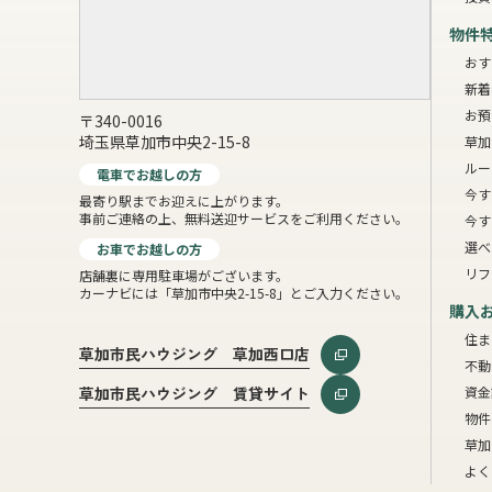
物件
おす
新着
お預
〒340-0016
埼玉県草加市中央2-15-8
草加
ルー
電車でお越しの方
今す
最寄り駅までお迎えに上がります。
事前ご連絡の上、無料送迎サービスをご利用ください。
今す
選べ
お車でお越しの方
リフ
店舗裏に専用駐車場がございます。
カーナビには「草加市中央2-15-8」とご入力ください。
購入
住ま
草加市民ハウジング 草加西口店
不動
資金
草加市民ハウジング 賃貸サイト
物件
草加
よく