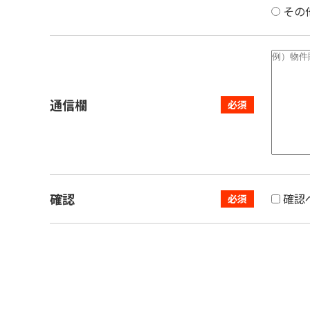
その
通信欄
確認
確認