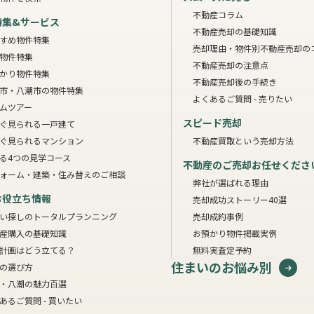
不動産コラム
特集&サービス
不動産売却の基礎知識
すめ物件特集
売却理由・物件別
不動産売却の
物件特集
不動産売却の注意点
かり物件特集
不動産売却後の手続き
市・八潮市の物件特集
よくあるご質問 - 売りたい
ムツアー
スピード売却
ぐ見られる一戸建て
ぐ見られるマンション
不動産買取という売却方法
る4つの見学コース
不動産のご売却お任せくださ
ォーム・建築・住み替えのご相談
弊社が選ばれる理由
お役立ち情報
売却成功ストーリー40選
い探しのトータルプランニング
売却成約事例
産購入の基礎知識
お預かり物件掲載実例
計画はどう立てる？
無料実査定予約
住まいのお悩み別
の選び方
・八潮の魅力百選
あるご質問 - 買いたい