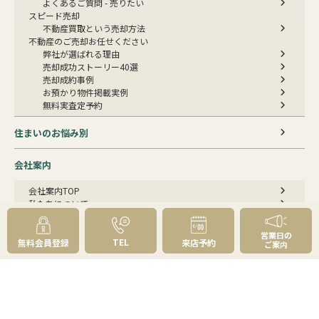
よくあるご質問 - 売りたい
スピード売却
不動産買取という売却方法
不動産のご売却お任せください
弊社が選ばれる理由
売却成功ストーリー40選
売却成約事例
お預かり物件掲載実例
無料実査定予約
住まいのお悩み別
会社案内
会社案内TOP
私たちについて
アクセス
受賞歴
営業日の
TEL
センチュリー21とは
無料会員登録
来店予約
ご案内
スタッフ紹介
お客様の声
成約事例
スタッフブログ
お知らせ
採用情報