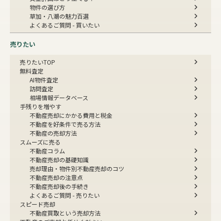
物件の選び方
草加・八潮の魅力百選
よくあるご質問 - 買いたい
売りたい
売りたいTOP
無料査定
AI物件査定
訪問査定
相場情報データベース
手残りを増やす
不動産売却にかかる費用と税金
不動産を好条件で売る方法
不動産の売却方法
スムーズに売る
不動産コラム
不動産売却の基礎知識
売却理由・物件別
不動産売却のコツ
不動産売却の注意点
不動産売却後の手続き
よくあるご質問 - 売りたい
スピード売却
不動産買取という売却方法