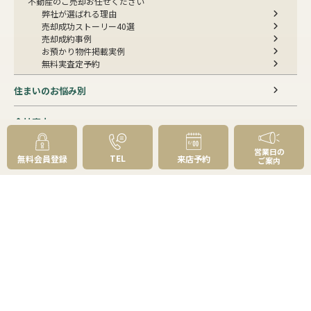
不動産のご売却お任せください
弊社が選ばれる理由
売却成功ストーリー40選
売却成約事例
お預かり物件掲載実例
無料実査定予約
住まいのお悩み別
会社案内
会社案内TOP
営業日の
TEL
無料会員登録
来店予約
私たちについて
ご案内
アクセス
受賞歴
センチュリー21とは
スタッフ紹介
お客様の声
成約事例
スタッフブログ
お知らせ
採用情報
来店予約
お問い合わせ