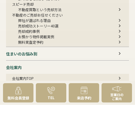
スピード売却
不動産買取という売却方法
不動産のご売却お任せください
弊社が選ばれる理由
売却成功ストーリー40選
売却成約事例
お預かり物件掲載実例
無料実査定予約
住まいのお悩み別
会社案内
会社案内TOP
私たちについて
アクセス
受賞歴
営業日の
TEL
無料会員登録
来店予約
ご案内
センチュリー21とは
スタッフ紹介
お客様の声
成約事例
スタッフブログ
お知らせ
採用情報