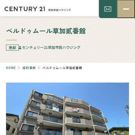
ベルドゥムール草加貳番館
センチュリー21草加市民ハウジング
売却
HOME
成約事例
ベルドゥムール草加貳番館