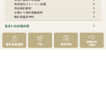
売却成功ストーリー40選
売却成約事例
お預かり物件掲載実例
無料実査定予約
住まいのお悩み別
会社案内
営業日の
TEL
無料会員登録
来店予約
ご案内
会社案内TOP
私たちについて
アクセス
受賞歴
センチュリー21とは
スタッフ紹介
お客様の声
成約事例
スタッフブログ
お知らせ
採用情報
来店予約
お問い合わせ
会員メニュー