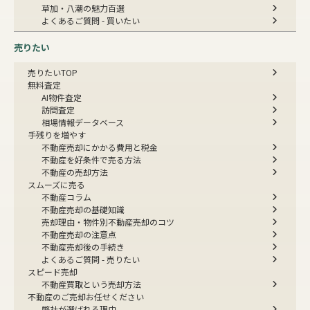
草加・八潮の魅力百選
よくあるご質問 - 買いたい
売りたい
売りたいTOP
無料査定
AI物件査定
訪問査定
相場情報データベース
手残りを増やす
不動産売却にかかる費用と税金
不動産を好条件で売る方法
不動産の売却方法
スムーズに売る
不動産コラム
不動産売却の基礎知識
売却理由・物件別
不動産売却のコツ
不動産売却の注意点
不動産売却後の手続き
よくあるご質問 - 売りたい
スピード売却
不動産買取という売却方法
不動産のご売却お任せください
弊社が選ばれる理由