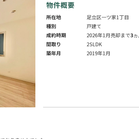
物件概要
所在地
足立区一ツ家1丁目
種別
戸建て
成約時期
2026年1月
売却まで
3
ヵ
間取り
2SLDK
築年月
2019年1月