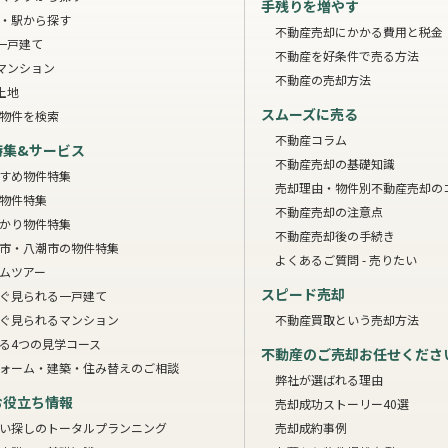
手残りを増やす
・駅から探す
不動産売却にかかる費用と税金
一戸建て
不動産を好条件で売る方法
マンション
不動産の売却方法
土地
スムーズに売る
物件を検索
不動産コラム
特集&サービス
不動産売却の基礎知識
すめ物件特集
売却理由・物件別
不動産売却の
物件特集
不動産売却の注意点
かり物件特集
不動産売却後の手続き
市・八潮市の物件特集
よくあるご質問 - 売りたい
ムツアー
スピード売却
ぐ見られる一戸建て
ぐ見られるマンション
不動産買取という売却方法
る4つの見学コース
不動産のご売却お任せくださ
ォーム・建築・住み替えのご相談
弊社が選ばれる理由
お役立ち情報
売却成功ストーリー40選
い探しのトータルプランニング
売却成約事例