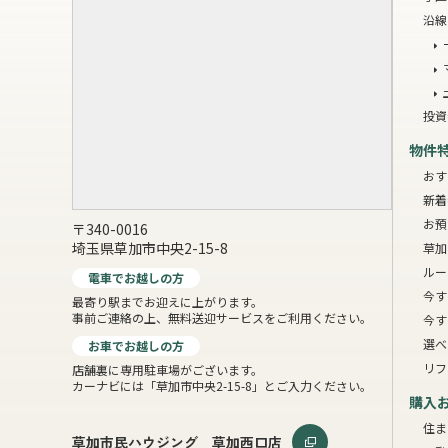
沿線
投資
物件
おす
新着
お預
〒340-0016
埼玉県草加市中央2-15-8
草加
ルー
電車でお越しの方
今す
最寄り駅までお迎えに上がります。
事前ご連絡の上、無料送迎サービスをご利用ください。
今す
選べ
お車でお越しの方
リフ
店舗裏に専用駐車場がございます。
カーナビには「草加市中央2-15-8」とご入力ください。
購入
住ま
草加市民ハウジング 草加西口店