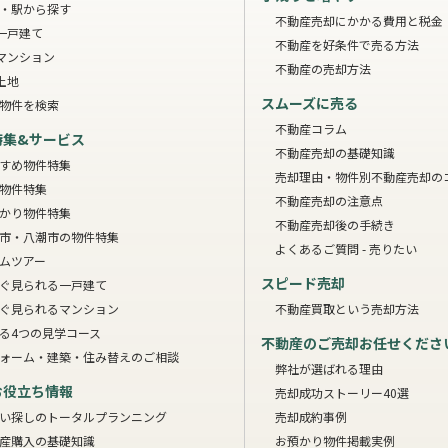
・駅から探す
不動産売却にかかる費用と税金
一戸建て
不動産を好条件で売る方法
マンション
不動産の売却方法
土地
スムーズに売る
物件を検索
不動産コラム
特集&サービス
不動産売却の基礎知識
すめ物件特集
売却理由・物件別
不動産売却の
物件特集
不動産売却の注意点
かり物件特集
不動産売却後の手続き
市・八潮市の物件特集
よくあるご質問 - 売りたい
ムツアー
スピード売却
ぐ見られる一戸建て
ぐ見られるマンション
不動産買取という売却方法
る4つの見学コース
不動産のご売却お任せくださ
ォーム・建築・住み替えのご相談
弊社が選ばれる理由
お役立ち情報
売却成功ストーリー40選
い探しのトータルプランニング
売却成約事例
産購入の基礎知識
お預かり物件掲載実例