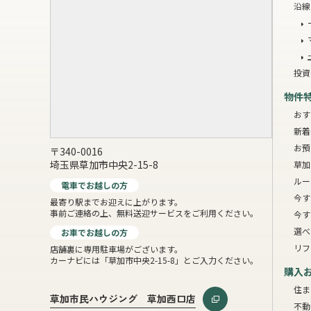
沿線
投資
物件
おす
新着
お預
〒340-0016
埼玉県草加市中央2-15-8
草加
ルー
電車でお越しの方
今す
最寄り駅までお迎えに上がります。
事前ご連絡の上、無料送迎サービスをご利用ください。
今す
選べ
お車でお越しの方
リフ
店舗裏に専用駐車場がございます。
カーナビには「草加市中央2-15-8」とご入力ください。
購入
住ま
草加市民ハウジング 草加西口店
不動