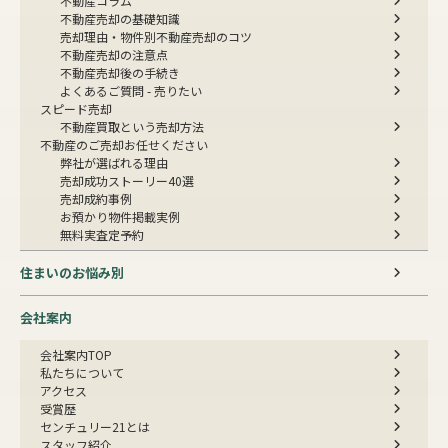
不動産コラム
不動産売却の基礎知識
売却理由・物件別
不動産売却のコツ
不動産売却の注意点
不動産売却後の手続き
よくあるご質問 - 売りたい
スピード売却
不動産買取という売却方法
不動産のご売却お任せください
弊社が選ばれる理由
売却成功ストーリー40選
売却成約事例
お預かり物件掲載実例
無料実査定予約
住まいのお悩み別
会社案内
会社案内TOP
私たちについて
アクセス
受賞歴
センチュリー21とは
スタッフ紹介