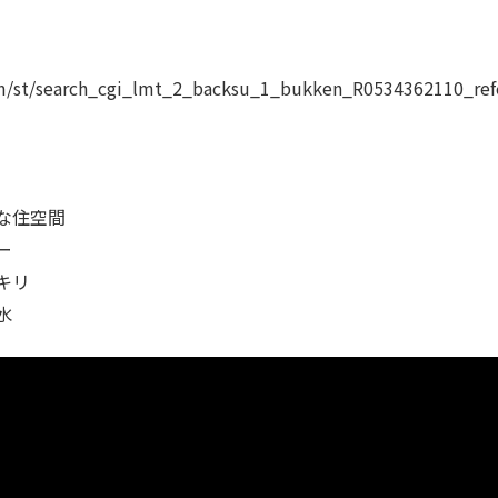
m/st/search_cgi_lmt_2_backsu_1_bukken_R0534362110_re
な住空間
ー
キリ
水