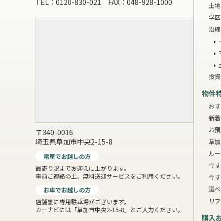
TEL：0120-830-021 FAX：048-928-1000
土地
学区
沿線
投資
物件
おす
新着
お預
〒340-0016
埼玉県草加市中央2-15-8
草加
ルー
電車でお越しの方
今す
最寄り駅までお迎えに上がります。
事前ご連絡の上、無料送迎サービスをご利用ください。
今す
選べ
お車でお越しの方
リフ
店舗裏に専用駐車場がございます。
カーナビには「草加市中央2-15-8」とご入力ください。
購入