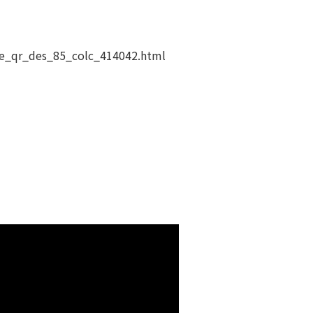
fe_qr_des_85_colc_414042.html