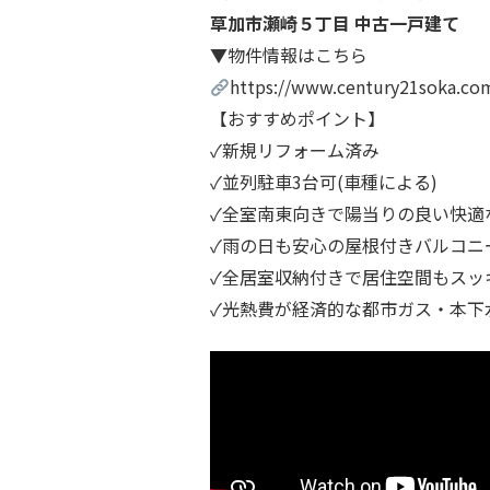
草加市瀬崎５丁目 中古一戸建て
▼物件情報はこちら
https://www.century21soka.co
【おすすめポイント】
✓新規リフォーム済み
✓並列駐車3台可(車種による)
✓全室南東向きで陽当りの良い快適
✓雨の日も安心の屋根付きバルコニ
✓全居室収納付きで居住空間もスッ
✓光熱費が経済的な都市ガス・本下