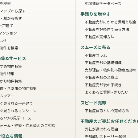
を検索
相場情報データベース
マップから探す
手残りを増やす
・駅から探す
不動産売却にかかる費用と税金
一戸建て
不動産を好条件で売る方法
マンション
不動産の売却方法
土地
スムーズに売る
物件を検索
不動産コラム
特集&サービス
不動産売却の基礎知識
すめ物件特集
売却理由・物件別
不動産売却の
物件特集
不動産売却の注意点
かり物件特集
不動産売却後の手続き
市・八潮市の物件特集
よくあるご質問 - 売りたい
ムツアー
スピード売却
ぐ見られる一戸建て
ぐ見られるマンション
不動産買取という売却方法
る4つの見学コース
不動産のご売却お任せくださ
ォーム・建築・住み替えのご相談
弊社が選ばれる理由
お役立ち情報
売却成功ストーリー40選