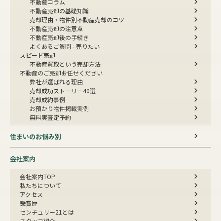
不動産コラム
不動産売却の基礎知識
売却理由・物件別
不動産売却のコツ
不動産売却の注意点
不動産売却後の手続き
よくあるご質問 - 売りたい
スピード売却
不動産買取という売却方法
不動産のご売却お任せください
弊社が選ばれる理由
売却成功ストーリー40選
売却成約事例
お預かり物件掲載実例
無料実査定予約
住まいのお悩み別
会社案内
会社案内TOP
私たちについて
アクセス
受賞歴
センチュリー21とは
スタッフ紹介