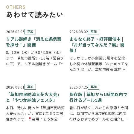
OTHERS
あわせて読みたい
2026.08.06
草加
2026.08.02
草加
リアル謎解き「消えた条例案
まもなく終了・好評開催中 |
を探せ！」開催
『お弁当ってなんだ？展』開
催！
8月12日（水）から8月19日（水）
まで、草加市役所9・10階（議会フ
ほっかほっか亭創業50周年を記念
ロア）で、リアル謎解きゲーム「消
した初の体験型展示「お弁当ってな
えた条例案を探せ！」が開催されま
んだ？展」が、草加市役所 本庁舎1
す。 参加者は新人市議会議員とな
階 縁側スペースで開催されていま
り、市役所内に隠されたさまざまな
す。 創業の地・草加市を会場に、
謎を解きながら、行方不明となった
見て・触れて・参加しながらお弁当
2026.08.01
草加
2026.07.25
草加
「ある条例…
の魅力を楽しめるイベントです。お
「草加市民納涼大花火大会」
保存版｜草加から1時間以内で
子さまから大人…
と「やつか納涼フェスタ」
行けるプール5選
本日、待ちに待った「草加市民納涼
暑い日が続くこれからの季節！今回
大花火大会」が、実に7年ぶりに開
は、草加市から車で約1時間以内で
催されます！
会場：そうか公園
行けるおすすめプールをご紹介しま
打ち上げ開始:19:25(予定)※17時
す！ ◆ しらこばと水上公園（越谷
頃から21時頃まで交通規制が実施
市）流れるプールや波のプール、ス