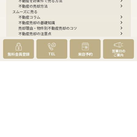
不動産を好条件で売る方法
不動産の売却方法
スムーズに売る
不動産コラム
不動産売却の基礎知識
売却理由・物件別
不動産売却のコツ
不動産売却の注意点
不動産売却後の手続き
よくあるご質問 - 売りたい
スピード売却
営業日の
TEL
無料会員登録
来店予約
ご案内
不動産買取という売却方法
不動産のご売却お任せください
弊社が選ばれる理由
売却成功ストーリー40選
売却成約事例
お預かり物件掲載実例
無料実査定予約
住まいのお悩み別
会社案内
会社案内TOP
私たちについて
アクセス