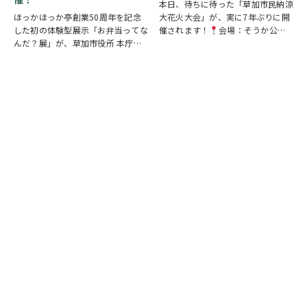
本日、待ちに待った「草加市民納涼
ほっかほっか亭創業50周年を記念
大花火大会」が、実に7年ぶりに開
した初の体験型展示「お弁当ってな
催されます！
会場：そうか公園
んだ？展」が、草加市役所 本庁舎1
打ち上げ開始:19:25(予定)※17時
階 縁側スペースで開催されていま
頃から21時頃まで交通規制が実施
す。 創業の地・草加市を会場に、
されます。お車でお出かけの方は、
見て・触れて・参加しながらお弁当
時間に余裕を持って行動し、公共交
の魅力を楽しめるイベントです。お
通機関の…
子さまから大人…