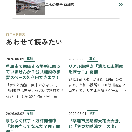
二木の菓子 草加店
OTHERS
あわせて読みたい
2026.08.09
草加
2026.08.06
草加
草加市で勉強する場所に困っ
リアル謎解き「消えた条例案
ていませんか？公共施設の学
を探せ！」開催
習スペースを利用できます！
8月12日（水）から8月19日（水）
「家だと勉強に集中できない…」
まで、草加市役所9・10階（議会フ
「図書館は席がいっぱいで利用でき
ロア）で、リアル謎解きゲーム「消
ない…」 そんな小学生・中学生・
えた条例案を探せ！」が開催されま
高校生の皆さんに嬉しいお知らせで
す。 参加者は新人市議会議員とな
す。 草加市では、市内の公共施設
り、市役所内に隠されたさまざまな
の一部を学習スペースとして開放し
謎を解きながら、行方不明となった
2026.08.02
草加
2026.08.01
草加
ています。 予約不要・先着順で利
「ある条例…
まもなく終了・好評開催中 |
「草加市民納涼大花火大会」
用できる施設が多く…
『お弁当ってなんだ？展』開
と「やつか納涼フェスタ」
催！