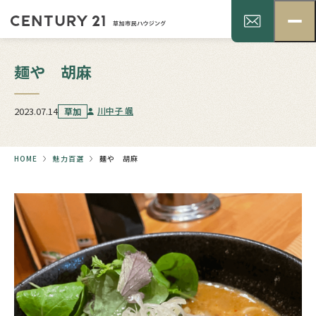
麺や 胡麻
2023.07.14
川中子 颯
草加
HOME
魅力百選
麺や 胡麻