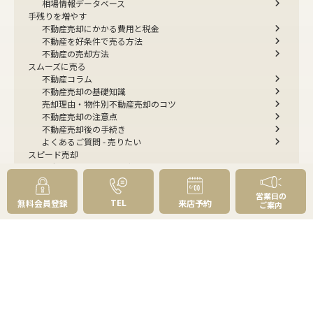
相場情報データベース
手残りを増やす
不動産売却にかかる費用と税金
不動産を好条件で売る方法
不動産の売却方法
スムーズに売る
不動産コラム
不動産売却の基礎知識
売却理由・物件別
不動産売却のコツ
不動産売却の注意点
不動産売却後の手続き
よくあるご質問 - 売りたい
スピード売却
不動産買取という売却方法
不動産のご売却お任せください
弊社が選ばれる理由
営業日の
TEL
無料会員登録
来店予約
売却成功ストーリー40選
ご案内
売却成約事例
お預かり物件掲載実例
無料実査定予約
住まいのお悩み別
会社案内