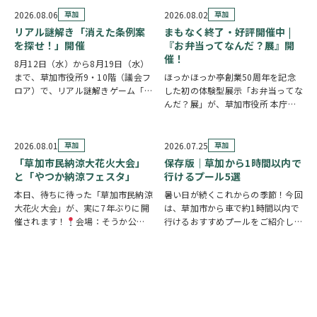
2026.08.06
草加
2026.08.02
草加
リアル謎解き「消えた条例案
まもなく終了・好評開催中 |
を探せ！」開催
『お弁当ってなんだ？展』開
催！
8月12日（水）から8月19日（水）
まで、草加市役所9・10階（議会フ
ほっかほっか亭創業50周年を記念
ロア）で、リアル謎解きゲーム「消
した初の体験型展示「お弁当ってな
えた条例案を探せ！」が開催されま
んだ？展」が、草加市役所 本庁舎1
す。 参加者は新人市議会議員とな
階 縁側スペースで開催されていま
り、市役所内に隠されたさまざまな
す。 創業の地・草加市を会場に、
謎を解きながら、行方不明となった
見て・触れて・参加しながらお弁当
2026.08.01
草加
2026.07.25
草加
「ある条例…
の魅力を楽しめるイベントです。お
「草加市民納涼大花火大会」
保存版｜草加から1時間以内で
子さまから大人…
と「やつか納涼フェスタ」
行けるプール5選
本日、待ちに待った「草加市民納涼
暑い日が続くこれからの季節！今回
大花火大会」が、実に7年ぶりに開
は、草加市から車で約1時間以内で
催されます！
会場：そうか公園
行けるおすすめプールをご紹介しま
打ち上げ開始:19:25(予定)※17時
す！ ◆ しらこばと水上公園（越谷
頃から21時頃まで交通規制が実施
市）流れるプールや波のプール、ス
されます。お車でお出かけの方は、
ライダーなど全世代が楽しめる埼玉
時間に余裕を持って行動し、公共交
の定番スポット！草加から車で約
通機関の…
20～30分♪ …