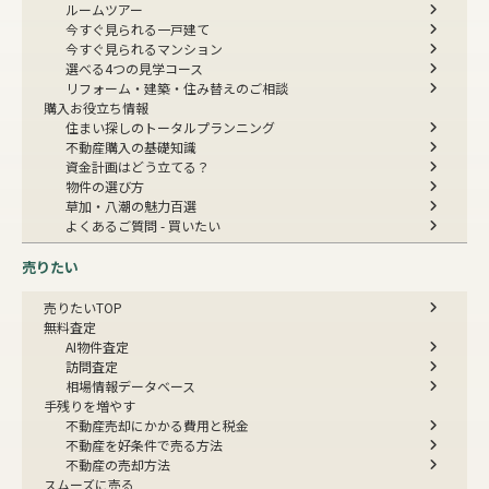
ルームツアー
今すぐ見られる一戸建て
今すぐ見られるマンション
選べる4つの見学コース
リフォーム・建築・住み替えのご相談
購入お役立ち情報
住まい探しのトータルプランニング
不動産購入の基礎知識
資金計画はどう立てる？
物件の選び方
草加・八潮の魅力百選
よくあるご質問 - 買いたい
売りたい
売りたいTOP
無料査定
AI物件査定
訪問査定
相場情報データベース
手残りを増やす
不動産売却にかかる費用と税金
不動産を好条件で売る方法
不動産の売却方法
スムーズに売る