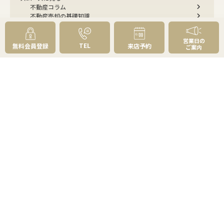
不動産コラム
不動産売却の基礎知識
売却理由・物件別
不動産売却のコツ
不動産売却の注意点
営業日の
不動産売却後の手続き
TEL
無料会員登録
来店予約
ご案内
よくあるご質問 - 売りたい
スピード売却
不動産買取という売却方法
不動産のご売却お任せください
弊社が選ばれる理由
売却成功ストーリー40選
売却成約事例
お預かり物件掲載実例
無料実査定予約
住まいのお悩み別
会社案内
会社案内TOP
私たちについて
アクセス
受賞歴
センチュリー21とは