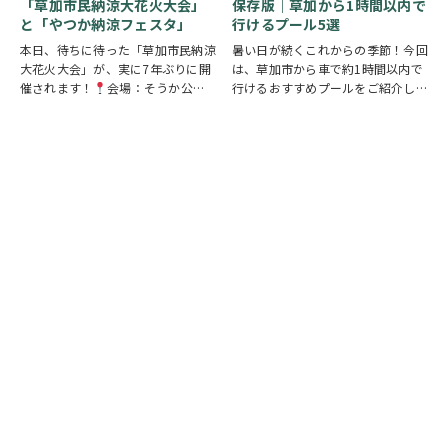
「草加市民納涼大花火大会」
保存版｜草加から1時間以内で
子さまから大人…
と「やつか納涼フェスタ」
行けるプール5選
本日、待ちに待った「草加市民納涼
暑い日が続くこれからの季節！今回
大花火大会」が、実に7年ぶりに開
は、草加市から車で約1時間以内で
催されます！
会場：そうか公園
行けるおすすめプールをご紹介しま
打ち上げ開始:19:25(予定)※17時
す！ ◆ しらこばと水上公園（越谷
頃から21時頃まで交通規制が実施
市）流れるプールや波のプール、ス
されます。お車でお出かけの方は、
ライダーなど全世代が楽しめる埼玉
時間に余裕を持って行動し、公共交
の定番スポット！草加から車で約
通機関の…
20～30分♪ …