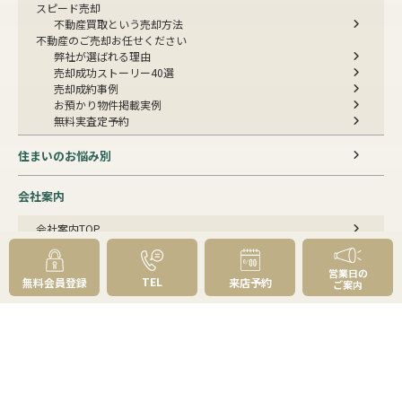
スピード売却
不動産買取という売却方法
不動産のご売却お任せください
弊社が選ばれる理由
売却成功ストーリー40選
売却成約事例
お預かり物件掲載実例
無料実査定予約
住まいのお悩み別
会社案内
会社案内TOP
私たちについて
アクセス
営業日の
受賞歴
TEL
無料会員登録
来店予約
ご案内
センチュリー21とは
スタッフ紹介
お客様の声
成約事例
スタッフブログ
お知らせ
採用情報