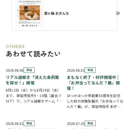
酒ト飯 おぎんち
OTHERS
あわせて読みたい
2026.08.06
草加
2026.08.02
草加
リアル謎解き「消えた条例案
まもなく終了・好評開催中 |
を探せ！」開催
『お弁当ってなんだ？展』開
催！
8月12日（水）から8月19日（水）
まで、草加市役所9・10階（議会フ
ほっかほっか亭創業50周年を記念
ロア）で、リアル謎解きゲーム「消
した初の体験型展示「お弁当ってな
えた条例案を探せ！」が開催されま
んだ？展」が、草加市役所 本庁舎1
す。 参加者は新人市議会議員とな
階 縁側スペースで開催されていま
り、市役所内に隠されたさまざまな
す。 創業の地・草加市を会場に、
謎を解きながら、行方不明となった
見て・触れて・参加しながらお弁当
2026.08.01
草加
2026.07.25
草加
「ある条例…
の魅力を楽しめるイベントです。お