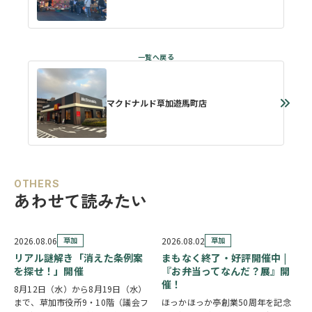
マクドナルド草加遊馬町店
OTHERS
あわせて読みたい
2026.08.06
草加
2026.08.02
草加
リアル謎解き「消えた条例案
まもなく終了・好評開催中 |
を探せ！」開催
『お弁当ってなんだ？展』開
催！
8月12日（水）から8月19日（水）
まで、草加市役所9・10階（議会フ
ほっかほっか亭創業50周年を記念