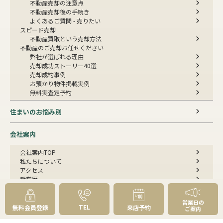
不動産売却の注意点
不動産売却後の手続き
よくあるご質問 - 売りたい
スピード売却
不動産買取という売却方法
不動産のご売却お任せください
弊社が選ばれる理由
売却成功ストーリー40選
売却成約事例
お預かり物件掲載実例
無料実査定予約
住まいのお悩み別
会社案内
会社案内TOP
私たちについて
アクセス
受賞歴
センチュリー21とは
スタッフ紹介
営業日の
お客様の声
TEL
無料会員登録
来店予約
ご案内
成約事例