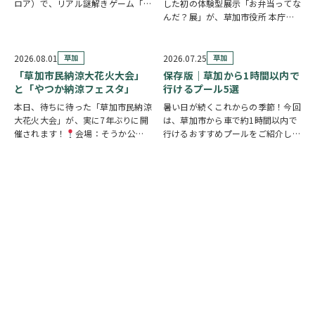
ロア）で、リアル謎解きゲーム「消
した初の体験型展示「お弁当ってな
えた条例案を探せ！」が開催されま
んだ？展」が、草加市役所 本庁舎1
す。 参加者は新人市議会議員とな
階 縁側スペースで開催されていま
り、市役所内に隠されたさまざまな
す。 創業の地・草加市を会場に、
謎を解きながら、行方不明となった
見て・触れて・参加しながらお弁当
2026.08.01
草加
2026.07.25
草加
「ある条例…
の魅力を楽しめるイベントです。お
「草加市民納涼大花火大会」
保存版｜草加から1時間以内で
子さまから大人…
と「やつか納涼フェスタ」
行けるプール5選
本日、待ちに待った「草加市民納涼
暑い日が続くこれからの季節！今回
大花火大会」が、実に7年ぶりに開
は、草加市から車で約1時間以内で
催されます！
会場：そうか公園
行けるおすすめプールをご紹介しま
打ち上げ開始:19:25(予定)※17時
す！ ◆ しらこばと水上公園（越谷
頃から21時頃まで交通規制が実施
市）流れるプールや波のプール、ス
されます。お車でお出かけの方は、
ライダーなど全世代が楽しめる埼玉
時間に余裕を持って行動し、公共交
の定番スポット！草加から車で約
通機関の…
20～30分♪ …