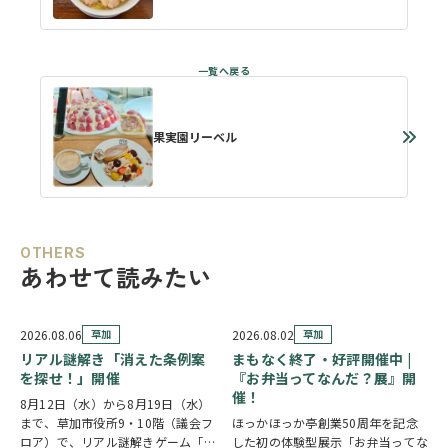
果実園リーベル
OTHERS
あわせて読みたい
2026.08.06
草加
2026.08.02
草加
リアル謎解き「消えた条例案
まもなく終了・好評開催中 |
を探せ！」開催
『お弁当ってなんだ？展』開
催！
8月12日（水）から8月19日（水）
まで、草加市役所9・10階（議会フ
ほっかほっか亭創業50周年を記念
ロア）で、リアル謎解きゲーム「消
した初の体験型展示「お弁当ってな