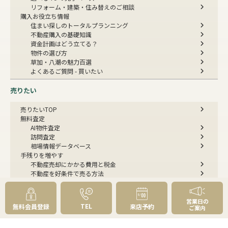
リフォーム・建築・住み替えのご相談
購入お役立ち情報
住まい探しのトータルプランニング
不動産購入の基礎知識
資金計画はどう立てる？
物件の選び方
草加・八潮の魅力百選
よくあるご質問 - 買いたい
売りたい
売りたいTOP
無料査定
AI物件査定
訪問査定
相場情報データベース
手残りを増やす
不動産売却にかかる費用と税金
不動産を好条件で売る方法
不動産の売却方法
スムーズに売る
不動産コラム
営業日の
TEL
無料会員登録
来店予約
ご案内
不動産売却の基礎知識
売却理由・物件別
不動産売却のコツ