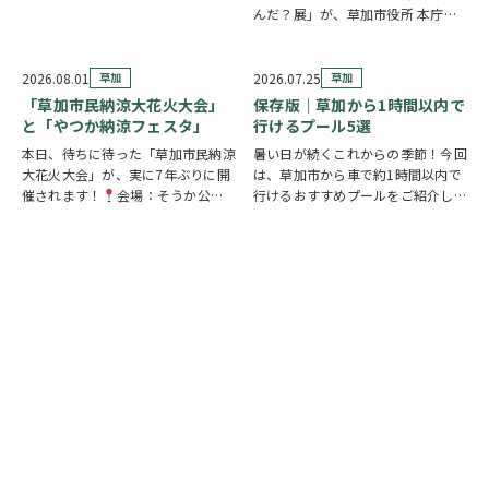
えた条例案を探せ！」が開催されま
んだ？展」が、草加市役所 本庁舎1
す。 参加者は新人市議会議員とな
階 縁側スペースで開催されていま
り、市役所内に隠されたさまざまな
す。 創業の地・草加市を会場に、
謎を解きながら、行方不明となった
見て・触れて・参加しながらお弁当
2026.08.01
草加
2026.07.25
草加
「ある条例…
の魅力を楽しめるイベントです。お
「草加市民納涼大花火大会」
保存版｜草加から1時間以内で
子さまから大人…
と「やつか納涼フェスタ」
行けるプール5選
本日、待ちに待った「草加市民納涼
暑い日が続くこれからの季節！今回
大花火大会」が、実に7年ぶりに開
は、草加市から車で約1時間以内で
催されます！
会場：そうか公園
行けるおすすめプールをご紹介しま
打ち上げ開始:19:25(予定)※17時
す！ ◆ しらこばと水上公園（越谷
頃から21時頃まで交通規制が実施
市）流れるプールや波のプール、ス
されます。お車でお出かけの方は、
ライダーなど全世代が楽しめる埼玉
時間に余裕を持って行動し、公共交
の定番スポット！草加から車で約
通機関の…
20～30分♪ …