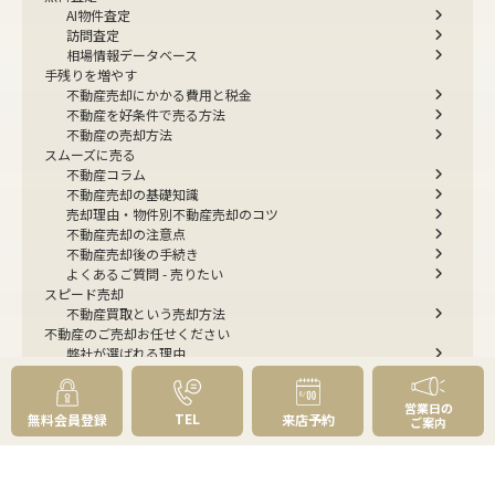
AI物件査定
訪問査定
相場情報データベース
手残りを増やす
不動産売却にかかる費用と税金
不動産を好条件で売る方法
不動産の売却方法
スムーズに売る
不動産コラム
不動産売却の基礎知識
売却理由・物件別
不動産売却のコツ
不動産売却の注意点
不動産売却後の手続き
よくあるご質問 - 売りたい
スピード売却
不動産買取という売却方法
不動産のご売却お任せください
弊社が選ばれる理由
売却成功ストーリー40選
売却成約事例
営業日の
お預かり物件掲載実例
TEL
無料会員登録
来店予約
ご案内
無料実査定予約
住まいのお悩み別