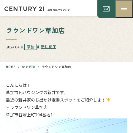
ラウンドワン草加店
2024.04.30
新井 尚子
草加
HOME
魅力百選
ラウンドワン草加店
こんにちは！
草加市民ハウジングの新井です。
最近の新井家のお出かけ定番スポットをご紹介します
✽ラウンドワン草加店
草加市谷塚上町204番地1