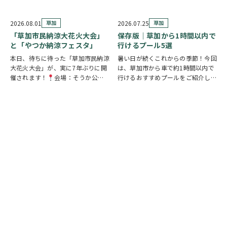
す。 参加者は新人市議会議員とな
階 縁側スペースで開催されていま
り、市役所内に隠されたさまざまな
す。 創業の地・草加市を会場に、
謎を解きながら、行方不明となった
見て・触れて・参加しながらお弁当
2026.08.01
草加
2026.07.25
草加
「ある条例…
の魅力を楽しめるイベントです。お
「草加市民納涼大花火大会」
保存版｜草加から1時間以内で
子さまから大人…
と「やつか納涼フェスタ」
行けるプール5選
本日、待ちに待った「草加市民納涼
暑い日が続くこれからの季節！今回
大花火大会」が、実に7年ぶりに開
は、草加市から車で約1時間以内で
催されます！
会場：そうか公園
行けるおすすめプールをご紹介しま
打ち上げ開始:19:25(予定)※17時
す！ ◆ しらこばと水上公園（越谷
頃から21時頃まで交通規制が実施
市）流れるプールや波のプール、ス
されます。お車でお出かけの方は、
ライダーなど全世代が楽しめる埼玉
時間に余裕を持って行動し、公共交
の定番スポット！草加から車で約
通機関の…
20～30分♪ …