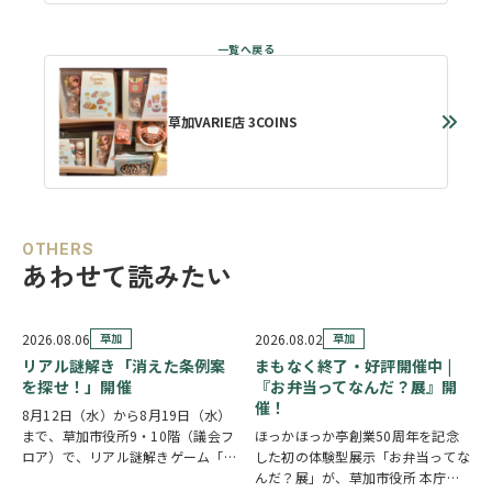
草加VARIE店 3COINS
OTHERS
あわせて読みたい
2026.08.06
草加
2026.08.02
草加
リアル謎解き「消えた条例案
まもなく終了・好評開催中 |
を探せ！」開催
『お弁当ってなんだ？展』開
催！
8月12日（水）から8月19日（水）
まで、草加市役所9・10階（議会フ
ほっかほっか亭創業50周年を記念
ロア）で、リアル謎解きゲーム「消
した初の体験型展示「お弁当ってな
えた条例案を探せ！」が開催されま
んだ？展」が、草加市役所 本庁舎1